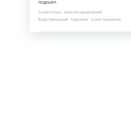
подошёл.
Doolin House
Алексей Караковский
Влад Павловский
Наркомат
Юлия Теуникова