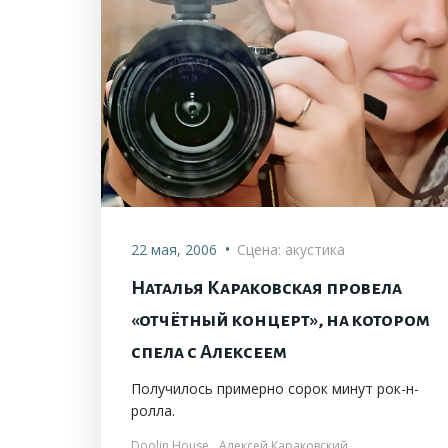
•
22 мая, 2006
Сцена: акустика
Наталья Караковская провела
«отчётный концерт», на котором
спела с Алексеем
Получилось примерно сорок минут рок-н-
ролла.
Doolin House
Алексей Караковский