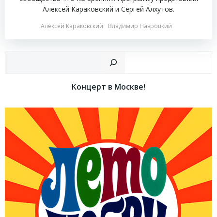
Алексей Караковский и Сергей Алхутов.
Алексей Караковский
Владимир Навроцкий
Пои
Концерт в Москве!