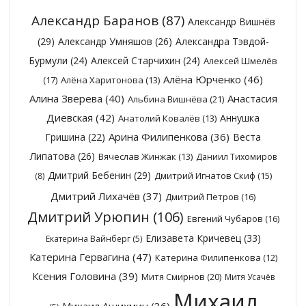
Александр Баранов
(87)
Александр Вишнёв
(29)
Александр Умняшов
(26)
Александра Тэвдой-
Бурмули
(24)
Алексей Старчихин
(24)
Алексей Шмелёв
Алёна Юрченко
(46)
(17)
Алёна Харитонова
(13)
Алина Зверева
(40)
Анастасия
Альбина Вишнёва
(21)
Диевская
(42)
Аннушка
Анатолий Ковалёв
(13)
Арина Филипенкова
(36)
Гришина
(22)
Веста
Липатова
(26)
Вячеслав Жинжак
(13)
Даниил Тихомиров
Дмитрий Бебенин
(29)
Дмитрий Игнатов Скиф
(15)
(8)
Дмитрий Лихачёв
(37)
Дмитрий Петров
(16)
Дмитрий Урюпин
(106)
Евгений Чубаров
(16)
Елизавета Кричевец
(33)
Екатерина Вайнберг
(5)
Катерина Гервагина
(47)
Катерина Филипенкова
(12)
Ксения Головина
(39)
Митя Смирнов
(20)
Митя Усачёв
Михаил