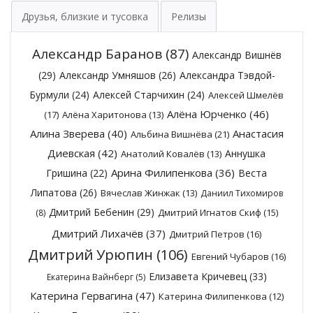
Друзья, близкие и тусовка
Релизы
Александр Баранов
(87)
Александр Вишнёв
(29)
Александр Умняшов
(26)
Александра Тэвдой-
Бурмули
(24)
Алексей Старчихин
(24)
Алексей Шмелёв
Алёна Юрченко
(46)
(17)
Алёна Харитонова
(13)
Алина Зверева
(40)
Анастасия
Альбина Вишнёва
(21)
Диевская
(42)
Аннушка
Анатолий Ковалёв
(13)
Арина Филипенкова
(36)
Гришина
(22)
Веста
Липатова
(26)
Вячеслав Жинжак
(13)
Даниил Тихомиров
Дмитрий Бебенин
(29)
Дмитрий Игнатов Скиф
(15)
(8)
Дмитрий Лихачёв
(37)
Дмитрий Петров
(16)
Дмитрий Урюпин
(106)
Евгений Чубаров
(16)
Елизавета Кричевец
(33)
Екатерина Вайнберг
(5)
Катерина Гервагина
(47)
Катерина Филипенкова
(12)