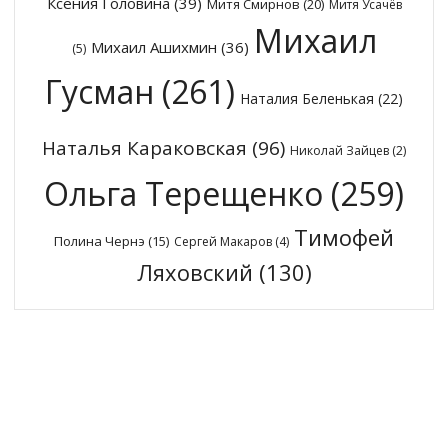
Ксения Головина
(39)
Митя Смирнов
(20)
Митя Усачёв
Михаил
Михаил Ашихмин
(36)
(5)
Гусман
(261)
Наталия Беленькая
(22)
Наталья Караковская
(96)
Николай Зайцев
(2)
Ольга Терещенко
(259)
Тимофей
Полина Чернэ
(15)
Сергей Макаров
(4)
Ляховский
(130)