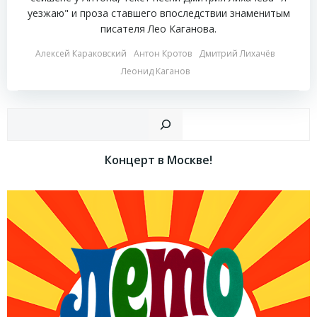
уезжаю" и проза ставшего впоследствии знаменитым
писателя Лео Каганова.
Алексей Караковский
Антон Кротов
Дмитрий Лихачёв
Леонид Каганов
Пои
Концерт в Москве!