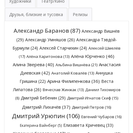
Художники
Театр/Кино
Друзья, близкие и тусовка
Релизы
Александр Баранов
(87)
Александр Вишнёв
(29)
Александр Умняшов
(26)
Александра Тэвдой-
Бурмули
(24)
Алексей Старчихин
(24)
Алексей Шмелёв
Алёна Юрченко
(46)
(17)
Алёна Харитонова
(13)
Алина Зверева
(40)
Анастасия
Альбина Вишнёва
(21)
Диевская
(42)
Аннушка
Анатолий Ковалёв
(13)
Арина Филипенкова
(36)
Гришина
(22)
Веста
Липатова
(26)
Вячеслав Жинжак
(13)
Даниил Тихомиров
Дмитрий Бебенин
(29)
Дмитрий Игнатов Скиф
(15)
(8)
Дмитрий Лихачёв
(37)
Дмитрий Петров
(16)
Дмитрий Урюпин
(106)
Евгений Чубаров
(16)
Елизавета Кричевец
(33)
Екатерина Вайнберг
(5)