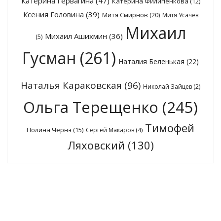
Катерина Гервагина
(47)
Катерина Филипенкова
(12)
Ксения Головина
(39)
Митя Смирнов
(20)
Митя Усачёв
Михаил
Михаил Ашихмин
(36)
(5)
Гусман
(261)
Наталия Беленькая
(22)
Наталья Караковская
(96)
Николай Зайцев
(2)
Ольга Терещенко
(245)
Тимофей
Полина Чернэ
(15)
Сергей Макаров
(4)
Ляховский
(130)