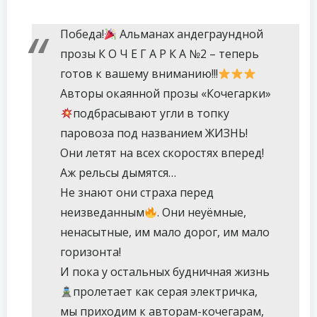
Победа!
Альманах андеграундной
прозы К О Ч Е Г А Р К А №2 – теперь
готов к вашему вниманию!!!
Авторы окаянной прозы «Кочегарки»
подбрасывают угли в топку
паровоза под названием ЖИЗНЬ!
Они летят на всех скоростях вперед!
Аж рельсы дымятся…
Не знают они страха перед
неизведанным
. Они неуёмные,
ненасытные, им мало дорог, им мало
горизонта!
И пока у остальных будничная жизнь
пролетает как серая электричка,
мы приходим к авторам-кочегарам,