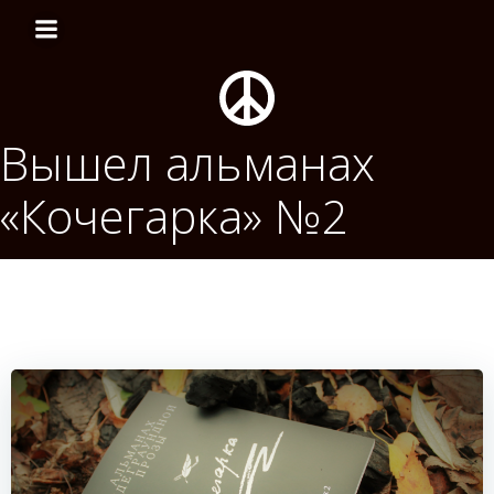
Перейти
к
содержимому
Вышел альманах
«Кочегарка» №2