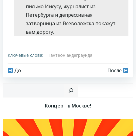
письмо Иисусу, журналист из
Петербурга и депрессивная
затворница из Всеволожска покажут
вам дорогу.
Ключевые слова:
Пантеон андеграунда
Навигация
Навигация
До
После
по
по
Пои
записям
записям
Концерт в Москве!