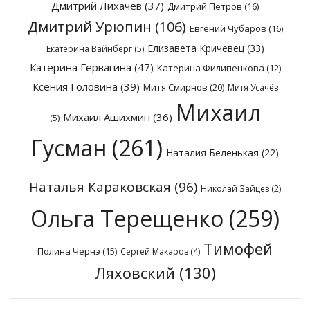
Дмитрий Лихачёв
(37)
Дмитрий Петров
(16)
Дмитрий Урюпин
(106)
Евгений Чубаров
(16)
Елизавета Кричевец
(33)
Екатерина Вайнберг
(5)
Катерина Гервагина
(47)
Катерина Филипенкова
(12)
Ксения Головина
(39)
Митя Смирнов
(20)
Митя Усачёв
Михаил
Михаил Ашихмин
(36)
(5)
Гусман
(261)
Наталия Беленькая
(22)
Наталья Караковская
(96)
Николай Зайцев
(2)
Ольга Терещенко
(259)
Тимофей
Полина Чернэ
(15)
Сергей Макаров
(4)
Ляховский
(130)