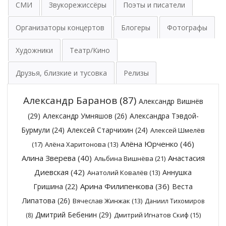
СМИ
Звукорежиссёры
Поэты и писатели
Организаторы концертов
Блогеры
Фотографы
Художники
Театр/Кино
Друзья, близкие и тусовка
Релизы
Александр Баранов
(87)
Александр Вишнёв
(29)
Александр Умняшов
(26)
Александра Тэвдой-
Бурмули
(24)
Алексей Старчихин
(24)
Алексей Шмелёв
Алёна Юрченко
(46)
(17)
Алёна Харитонова
(13)
Алина Зверева
(40)
Анастасия
Альбина Вишнёва
(21)
Диевская
(42)
Аннушка
Анатолий Ковалёв
(13)
Арина Филипенкова
(36)
Гришина
(22)
Веста
Липатова
(26)
Вячеслав Жинжак
(13)
Даниил Тихомиров
Дмитрий Бебенин
(29)
Дмитрий Игнатов Скиф
(15)
(8)