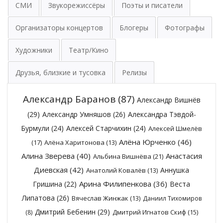
СМИ
Звукорежиссёры
Поэты и писатели
Организаторы концертов
Блогеры
Фотографы
Художники
Театр/Кино
Друзья, близкие и тусовка
Релизы
Александр Баранов
(87)
Александр Вишнёв
(29)
Александр Умняшов
(26)
Александра Тэвдой-
Бурмули
(24)
Алексей Старчихин
(24)
Алексей Шмелёв
Алёна Юрченко
(46)
(17)
Алёна Харитонова
(13)
Алина Зверева
(40)
Анастасия
Альбина Вишнёва
(21)
Диевская
(42)
Аннушка
Анатолий Ковалёв
(13)
Арина Филипенкова
(36)
Гришина
(22)
Веста
Липатова
(26)
Вячеслав Жинжак
(13)
Даниил Тихомиров
Дмитрий Бебенин
(29)
Дмитрий Игнатов Скиф
(15)
(8)