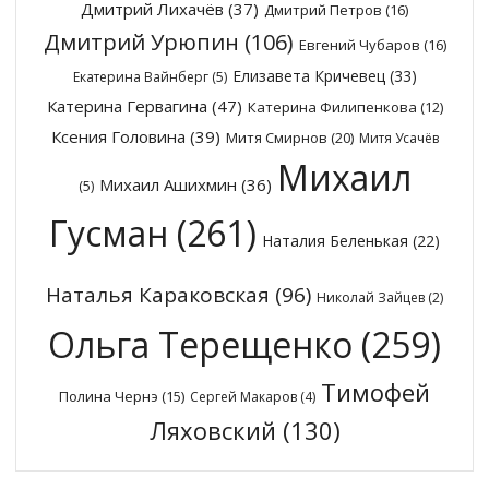
Дмитрий Лихачёв
(37)
Дмитрий Петров
(16)
Дмитрий Урюпин
(106)
Евгений Чубаров
(16)
Елизавета Кричевец
(33)
Екатерина Вайнберг
(5)
Катерина Гервагина
(47)
Катерина Филипенкова
(12)
Ксения Головина
(39)
Митя Смирнов
(20)
Митя Усачёв
Михаил
Михаил Ашихмин
(36)
(5)
Гусман
(261)
Наталия Беленькая
(22)
Наталья Караковская
(96)
Николай Зайцев
(2)
Ольга Терещенко
(259)
Тимофей
Полина Чернэ
(15)
Сергей Макаров
(4)
Ляховский
(130)