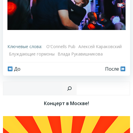
Ключевые слова:
O'Connells Pub
Алексей Караковский
Блуждающие гормоны
Влада Рукавишникова
Навигация
Навигация
До
После
по
по
Пои
записям
записям
Концерт в Москве!