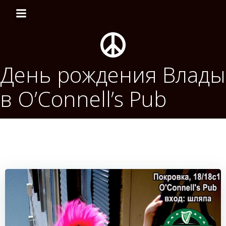
Перейти
к
содержимому
День рождения Влады
в O’Connell’s Рub