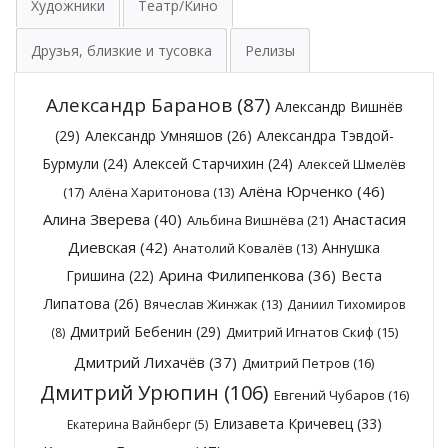
Художники
Театр/Кино
Друзья, близкие и тусовка
Релизы
Александр Баранов
(87)
Александр Вишнёв
(29)
Александр Умняшов
(26)
Александра Тэвдой-
Бурмули
(24)
Алексей Старчихин
(24)
Алексей Шмелёв
Алёна Юрченко
(46)
(17)
Алёна Харитонова
(13)
Алина Зверева
(40)
Анастасия
Альбина Вишнёва
(21)
Диевская
(42)
Аннушка
Анатолий Ковалёв
(13)
Арина Филипенкова
(36)
Гришина
(22)
Веста
Липатова
(26)
Вячеслав Жинжак
(13)
Даниил Тихомиров
Дмитрий Бебенин
(29)
Дмитрий Игнатов Скиф
(15)
(8)
Дмитрий Лихачёв
(37)
Дмитрий Петров
(16)
Дмитрий Урюпин
(106)
Евгений Чубаров
(16)
Елизавета Кричевец
(33)
Екатерина Вайнберг
(5)