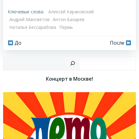
Ключевые слова:
Алексей Караковский
Андрей Мансветов
Антон Бахарев
Наталья Бессарабова
Пермь
Навигация
Навигация
До
После
по
по
Пои
записям
записям
Концерт в Москве!