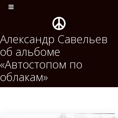
Перейти
к
содержимому
Александр Савельев
об альбоме
«Автостопом по
облакам»