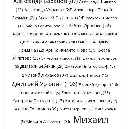
Александр Баранов
(87)
Александр Вишнёв
(29)
Александр Умняшов
(26)
Александра Тэвдой-
Бурмули
(24)
Алексей Старчихин
(24)
Алексей Шмелёв
Алёна Юрченко
(46)
(17)
Алёна Харитонова
(13)
Алина Зверева
(40)
Анастасия
Альбина Вишнёва
(21)
Диевская
(42)
Аннушка
Анатолий Ковалёв
(13)
Арина Филипенкова
(36)
Гришина
(22)
Веста
Липатова
(26)
Вячеслав Жинжак
(13)
Даниил Тихомиров
Дмитрий Бебенин
(29)
Дмитрий Игнатов Скиф
(15)
(8)
Дмитрий Лихачёв
(37)
Дмитрий Петров
(16)
Дмитрий Урюпин
(106)
Евгений Чубаров
(16)
Елизавета Кричевец
(33)
Екатерина Вайнберг
(5)
Катерина Гервагина
(47)
Катерина Филипенкова
(12)
Ксения Головина
(39)
Митя Смирнов
(20)
Митя Усачёв
Михаил
Михаил Ашихмин
(36)
(5)