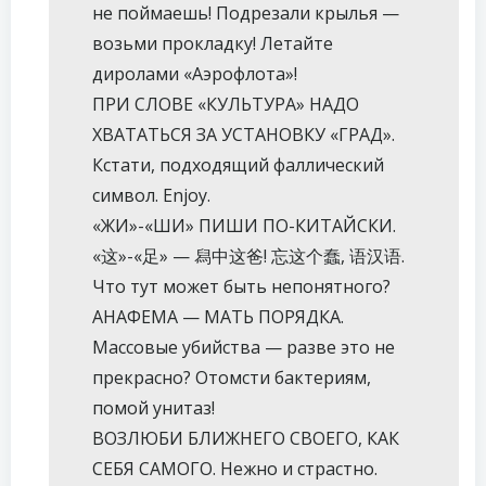
не поймаешь! Подрезали крылья —
возьми прокладку! Летайте
диролами «Аэрофлота»!
ПРИ СЛОВЕ «КУЛЬТУРА» НАДО
ХВАТАТЬСЯ ЗА УСТАНОВКУ «ГРАД».
Кстати, подходящий фаллический
символ. Enjoy.
«ЖИ»-«ШИ» ПИШИ ПО-КИТАЙСКИ.
«这»-«足» — 舄中这爸! 忘这个蠢, 语汉语.
Что тут может быть непонятного?
АНАФЕМА — МАТЬ ПОРЯДКА.
Массовые убийства — разве это не
прекрасно? Отомсти бактериям,
помой унитаз!
ВОЗЛЮБИ БЛИЖНЕГО СВОЕГО, КАК
СЕБЯ САМОГО. Нежно и страстно.