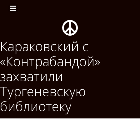
Перейти
к
содержимому
Караковский с
«Контрабандой»
захватили
Тургеневскую
библиотеку