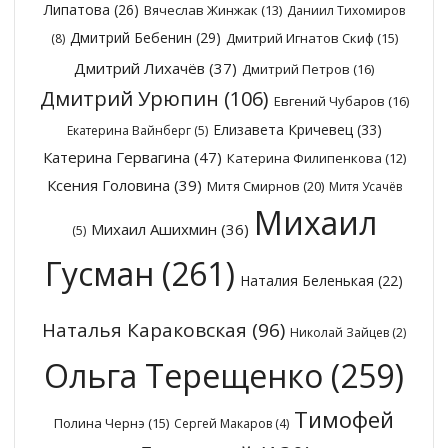
Липатова
(26)
Вячеслав Жинжак
(13)
Даниил Тихомиров
Дмитрий Бебенин
(29)
Дмитрий Игнатов Скиф
(15)
(8)
Дмитрий Лихачёв
(37)
Дмитрий Петров
(16)
Дмитрий Урюпин
(106)
Евгений Чубаров
(16)
Елизавета Кричевец
(33)
Екатерина Вайнберг
(5)
Катерина Гервагина
(47)
Катерина Филипенкова
(12)
Ксения Головина
(39)
Митя Смирнов
(20)
Митя Усачёв
Михаил
Михаил Ашихмин
(36)
(5)
Гусман
(261)
Наталия Беленькая
(22)
Наталья Караковская
(96)
Николай Зайцев
(2)
Ольга Терещенко
(259)
Тимофей
Полина Чернэ
(15)
Сергей Макаров
(4)