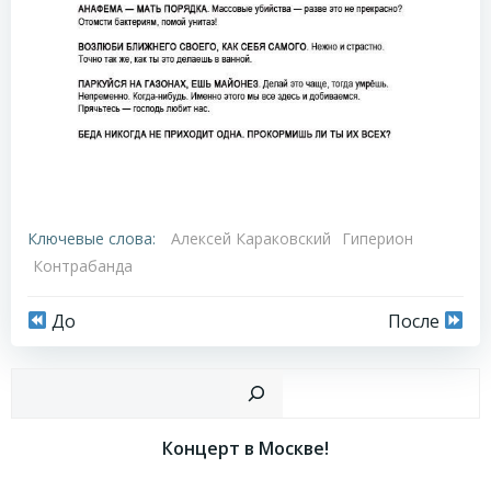
Ключевые слова:
Алексей Караковский
Гиперион
Контрабанда
Навигация
Навигация
До
После
по
по
Пои
записям
записям
Концерт в Москве!