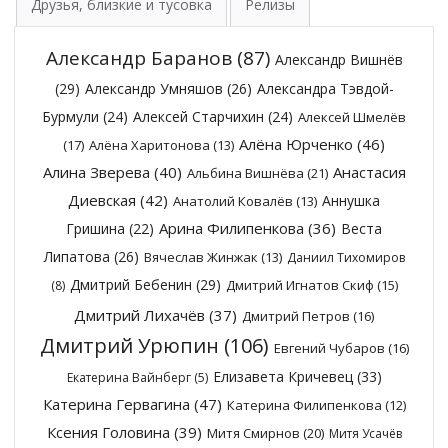
Друзья, близкие и тусовка
Релизы
Александр Баранов
(87)
Александр Вишнёв
(29)
Александр Умняшов
(26)
Александра Тэвдой-
Бурмули
(24)
Алексей Старчихин
(24)
Алексей Шмелёв
Алёна Юрченко
(46)
(17)
Алёна Харитонова
(13)
Алина Зверева
(40)
Анастасия
Альбина Вишнёва
(21)
Диевская
(42)
Аннушка
Анатолий Ковалёв
(13)
Арина Филипенкова
(36)
Гришина
(22)
Веста
Липатова
(26)
Вячеслав Жинжак
(13)
Даниил Тихомиров
Дмитрий Бебенин
(29)
Дмитрий Игнатов Скиф
(15)
(8)
Дмитрий Лихачёв
(37)
Дмитрий Петров
(16)
Дмитрий Урюпин
(106)
Евгений Чубаров
(16)
Елизавета Кричевец
(33)
Екатерина Вайнберг
(5)
Катерина Гервагина
(47)
Катерина Филипенкова
(12)
Ксения Головина
(39)
Митя Смирнов
(20)
Митя Усачёв