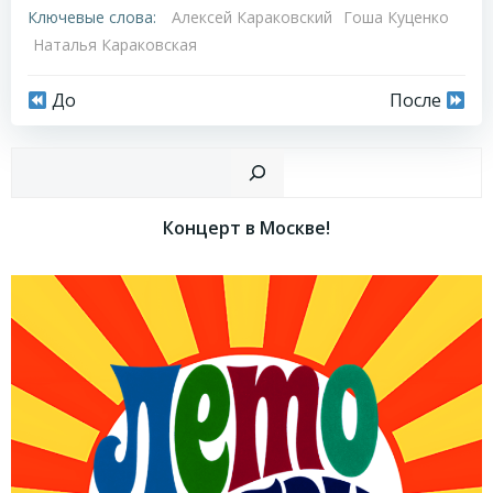
Ключевые слова:
Алексей Караковский
Гоша Куценко
Наталья Караковская
Навигация
Навигация
До
После
по
по
Пои
записям
записям
Концерт в Москве!