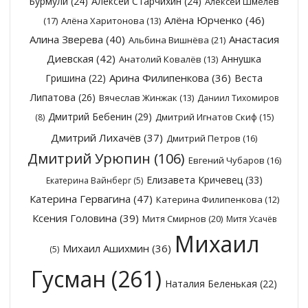
Бурмули
(24)
Алексей Старчихин
(24)
Алексей Шмелёв
Алёна Юрченко
(46)
(17)
Алёна Харитонова
(13)
Алина Зверева
(40)
Анастасия
Альбина Вишнёва
(21)
Диевская
(42)
Аннушка
Анатолий Ковалёв
(13)
Арина Филипенкова
(36)
Гришина
(22)
Веста
Липатова
(26)
Вячеслав Жинжак
(13)
Даниил Тихомиров
Дмитрий Бебенин
(29)
Дмитрий Игнатов Скиф
(15)
(8)
Дмитрий Лихачёв
(37)
Дмитрий Петров
(16)
Дмитрий Урюпин
(106)
Евгений Чубаров
(16)
Елизавета Кричевец
(33)
Екатерина Вайнберг
(5)
Катерина Гервагина
(47)
Катерина Филипенкова
(12)
Ксения Головина
(39)
Митя Смирнов
(20)
Митя Усачёв
Михаил
Михаил Ашихмин
(36)
(5)
Гусман
(261)
Наталия Беленькая
(22)