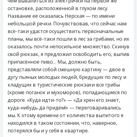
чем вывалиться из электрички на первой же
остановке, расположенной в глухом лесу.
Название её оказалась Нерская — по имени
небольшой речки. Почувствовав, что сейчас нам
всё-таки удастся осуществить первоначальные
планы, мы всё-таки пошли в лес за грибами, но их
оказалось почти непосильное множество. Скинув
свой рюкзак, я предложил освободить его, выпив
припасённое пиво… Мы, должно быть,
представляли собой смешную картину — двое в
дугу пьяных молодых людей, бредущих по лесу и
кладущих в туристические рюкзаки все грибы
(кроме поганок и мухоморов), попадающиеся по
дороге. «Куда идти-то?» — «Да хрен его знает,
куда-нибудь да придём!» — переговаривались
мы. К этому времени от количества выпитого я
находился в таком состоянии, что, наверное,
потерялся бы и у себя в квартире.