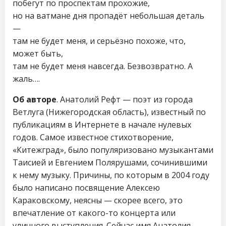
побегут по проспектам прохожие,
но на ватмане дня пропадёт небольшая деталь
—
там не будет меня, и серьёзно похоже, что,
может быть,
там не будет меня навсегда. Безвозвратно. А
жаль….
Об авторе
. Анатолий Рефт — поэт из города
Ветлуга (Нижегородская область), известный по
публикациям в Интернете в начале нулевых
годов. Самое известное стихотворение,
«Китежград», было популяризовано музыкантами
Таисией и Евгением Полярушами, сочинившими
к нему музыку. Причины, по которым в 2004 году
было написано посвящение Алексею
Караковскому, неясны — скорее всего, это
впечатление от какого-то концерта или
уличного выступления. Сейчас имя Анатолия