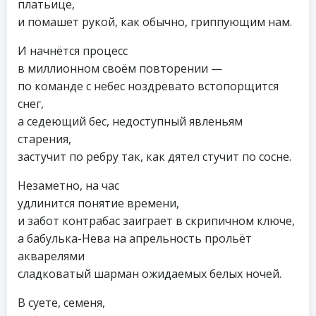
платьице,
и помашет рукой, как обычно, гриппующим нам.
И начнётся процесс
в миллионном своём повторении —
по команде с небес ноздревато встопорщится
снег,
а седеющий бес, недоступный явленьям
старения,
застучит по ребру так, как дятел стучит по сосне.
Незаметно, на час
удлинится понятие времени,
и забот контрабас заиграет в скрипичном ключе,
а бабулька-Нева на апрельность прольёт
акварелями
сладковатый шарман ожидаемых белых ночей.
В суете, семеня,