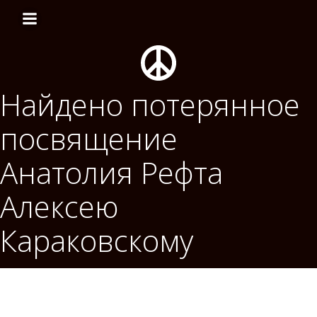
Перейти
к
содержимому
Найдено потерянное
посвящение
Анатолия Рефта
Алексею
Караковскому