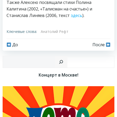
Также Алексею посвящали стихи Полина
Калитина (2002, «Талисман на счастье») и
Станислав Линяев (2006, текст
здесь
).
Ключевые слова:
Анатолий Рефт
Навигация
Навигация
До
После
по
по
Пои
записям
записям
Концерт в Москве!