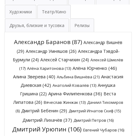
Художники
Театр/Кино
Друзья, близкие и тусовка
Релизы
Александр Баранов
(87)
Александр Вишнёв
(29)
Александр Умняшов
(26)
Александра Тэвдой-
Бурмули
(24)
Алексей Старчихин
(24)
Алексей Шмелёв
Алёна Юрченко
(46)
(17)
Алёна Харитонова
(13)
Алина Зверева
(40)
Анастасия
Альбина Вишнёва
(21)
Диевская
(42)
Аннушка
Анатолий Ковалёв
(13)
Арина Филипенкова
(36)
Гришина
(22)
Веста
Липатова
(26)
Вячеслав Жинжак
(13)
Даниил Тихомиров
Дмитрий Бебенин
(29)
Дмитрий Игнатов Скиф
(15)
(8)
Дмитрий Лихачёв
(37)
Дмитрий Петров
(16)
Дмитрий Урюпин
(106)
Евгений Чубаров
(16)