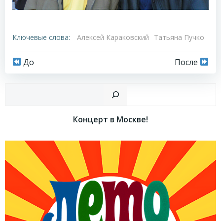
Ключевые слова:
Алексей Караковский
Татьяна Пучко
Навигация
Навигация
До
После
по
по
Пои
записям
записям
Концерт в Москве!