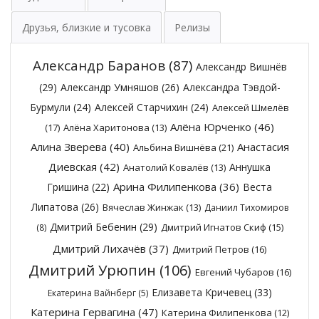
Друзья, близкие и тусовка
Релизы
Александр Баранов
(87)
Александр Вишнёв
(29)
Александр Умняшов
(26)
Александра Тэвдой-
Бурмули
(24)
Алексей Старчихин
(24)
Алексей Шмелёв
Алёна Юрченко
(46)
(17)
Алёна Харитонова
(13)
Алина Зверева
(40)
Анастасия
Альбина Вишнёва
(21)
Диевская
(42)
Аннушка
Анатолий Ковалёв
(13)
Арина Филипенкова
(36)
Гришина
(22)
Веста
Липатова
(26)
Вячеслав Жинжак
(13)
Даниил Тихомиров
Дмитрий Бебенин
(29)
Дмитрий Игнатов Скиф
(15)
(8)
Дмитрий Лихачёв
(37)
Дмитрий Петров
(16)
Дмитрий Урюпин
(106)
Евгений Чубаров
(16)
Елизавета Кричевец
(33)
Екатерина Вайнберг
(5)
Катерина Гервагина
(47)
Катерина Филипенкова
(12)