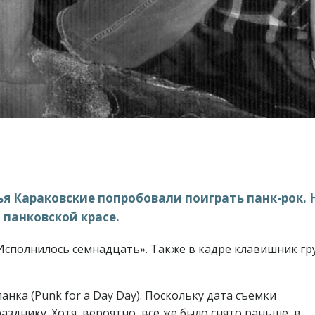
ья Караковские попробовали поиграть панк-рок. 
 панковской красе.
«Исполнилось семнадцать». Также в кадре клавишник г
анка (Punk for a Day Day). Поскольку дата съёмки
зднику. Хотя, вероятно, всё же было снято раньше, в