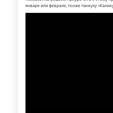
январе или феврале, позже панкуху «Канику