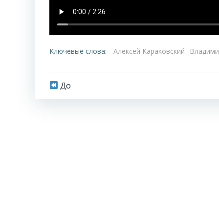
Ключевые слова:
Алексей Караковский
Владими
Навигация
До
по
записям