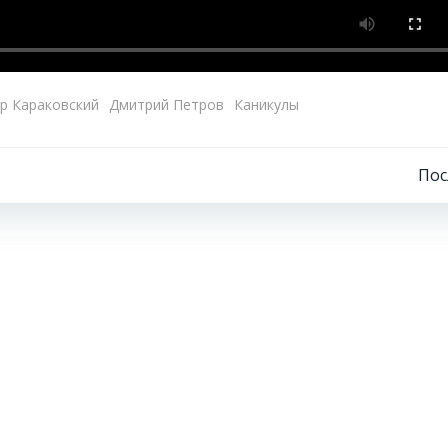
р Караковский
Дмитрий Петров
Каникулы
Навигация
По
по
записям