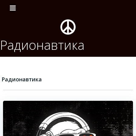
Перейти
к
содержимому
Радионавтика
Радионавтика