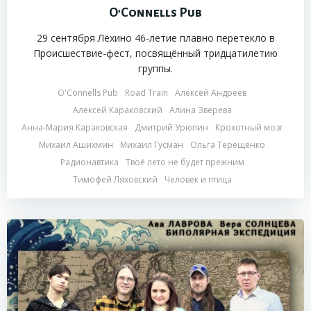
O’Connells Pub
29 сентября Лёхино 46-летие плавно перетекло в
Происшествие-фест, посвящённый тридцатилетию
группы.
O'Connells Pub
Road Train
Алексей Андреев
Алексей Караковский
Алина Зверева
Анна-Мария Караковская
Дмитрий Урюпин
Крохотный мозг
Михаил Ашихмин
Михаил Гусман
Ольга Терещенко
Радионавтика
Твоё лето не будет прежним
Тимофей Ляховский
Человек и птица