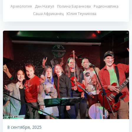
Археология
Дэн Назгул
Полина Баранкова
Радионавтика
Саша Африканец
Юлия Теуникова
8 сентября, 2025