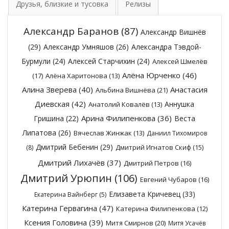
Друзья, близкие и тусовка
Релизы
Александр Баранов
(87)
Александр Вишнёв
(29)
Александр Умняшов
(26)
Александра Тэвдой-
Бурмули
(24)
Алексей Старчихин
(24)
Алексей Шмелёв
Алёна Юрченко
(46)
(17)
Алёна Харитонова
(13)
Алина Зверева
(40)
Анастасия
Альбина Вишнёва
(21)
Диевская
(42)
Аннушка
Анатолий Ковалёв
(13)
Арина Филипенкова
(36)
Гришина
(22)
Веста
Липатова
(26)
Вячеслав Жинжак
(13)
Даниил Тихомиров
Дмитрий Бебенин
(29)
Дмитрий Игнатов Скиф
(15)
(8)
Дмитрий Лихачёв
(37)
Дмитрий Петров
(16)
Дмитрий Урюпин
(106)
Евгений Чубаров
(16)
Елизавета Кричевец
(33)
Екатерина Вайнберг
(5)
Катерина Гервагина
(47)
Катерина Филипенкова
(12)
Ксения Головина
(39)
Митя Смирнов
(20)
Митя Усачёв