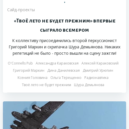
•
Сайд-проекты
«Твоё лето не будет прежним» впервые
сыграло всемером
К коллективу присоединились второй перкуссионист
Григорий Маркин и скрипачка Шура Демьянова. Никаких
репетиций не было - просто вышли на сцену зажгли!
O'Connells Pub
Александра Караковская
Алексей Караковский
Григорий Маркин
Дина Данилевская
Дмитрий Урюпин
Ксения Головина
Ольга Терещенко
Радионавтика
Твоё лето не будет прежним
Шура Демьянова