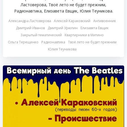
Ластоверова, Твоё лето не будет прежним,
Радионавтика, Елизавета Евщик, Юлия Теуникова.
Александра Ластоверова
Алексей Караковский
Антивоенник
Дмитрий Иванов
Дмитрий Урюпин
Елизавета Евщик
Закрытый тематический
Квартирники в Митино
Ольга Терещенко
Радионавтика
Твоё лето не будет прежним
Юлия Теуникова