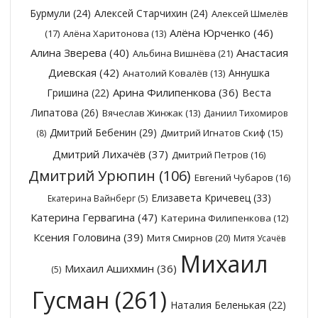
Бурмули
(24)
Алексей Старчихин
(24)
Алексей Шмелёв
Алёна Юрченко
(46)
(17)
Алёна Харитонова
(13)
Алина Зверева
(40)
Анастасия
Альбина Вишнёва
(21)
Диевская
(42)
Аннушка
Анатолий Ковалёв
(13)
Арина Филипенкова
(36)
Гришина
(22)
Веста
Липатова
(26)
Вячеслав Жинжак
(13)
Даниил Тихомиров
Дмитрий Бебенин
(29)
Дмитрий Игнатов Скиф
(15)
(8)
Дмитрий Лихачёв
(37)
Дмитрий Петров
(16)
Дмитрий Урюпин
(106)
Евгений Чубаров
(16)
Елизавета Кричевец
(33)
Екатерина Вайнберг
(5)
Катерина Гервагина
(47)
Катерина Филипенкова
(12)
Ксения Головина
(39)
Митя Смирнов
(20)
Митя Усачёв
Михаил
Михаил Ашихмин
(36)
(5)
Гусман
(261)
Наталия Беленькая
(22)