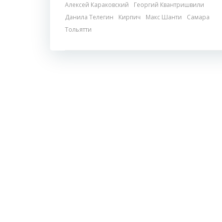
Алексей Караковский
Георгий Квантришвили
Данила Телегин
Кирпич
Макс Шанти
Самара
Тольятти