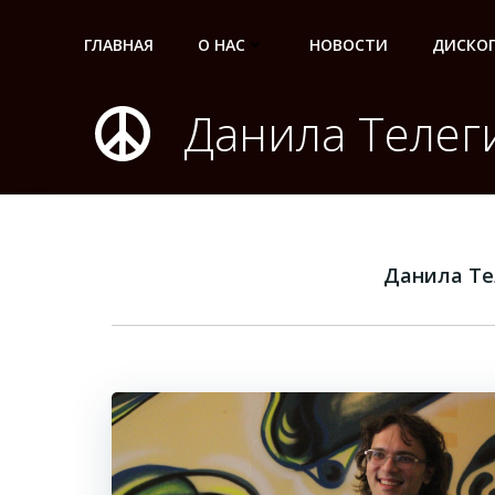
Перейти
к
ГЛАВНАЯ
О НАС
НОВОСТИ
ДИСКО
содержимому
Данила Телег
Данила Те