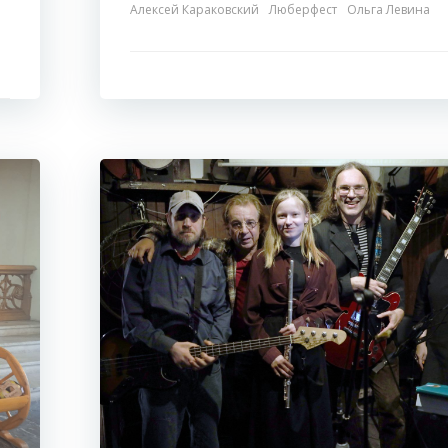
Алексей Караковский
Люберфест
Ольга Левина