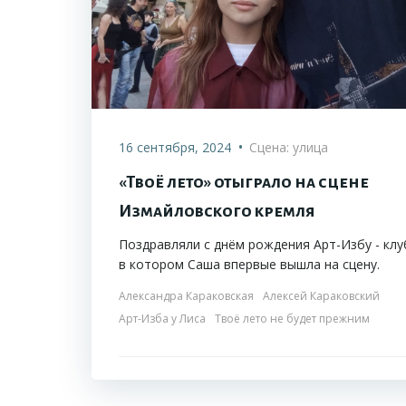
•
16 сентября, 2024
Сцена: улица
«Твоё лето» отыграло на сцене
Измайловского кремля
Поздравляли с днём рождения Арт-Избу - клу
в котором Саша впервые вышла на сцену.
Александра Караковская
Алексей Караковский
Арт-Изба у Лиса
Твоё лето не будет прежним