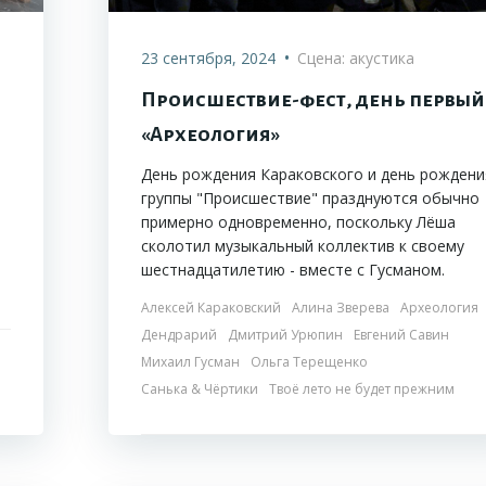
•
23 сентября, 2024
Сцена: акустика
Происшествие-фест, день первый
«Археология»
День рождения Караковского и день рождени
группы "Происшествие" празднуются обычно
т
примерно одновременно, поскольку Лёша
сколотил музыкальный коллектив к своему
шестнадцатилетию - вместе с Гусманом.
Алексей Караковский
Алина Зверева
Археология
Дендрарий
Дмитрий Урюпин
Евгений Савин
Михаил Гусман
Ольга Терещенко
Санька & Чёртики
Твоё лето не будет прежним