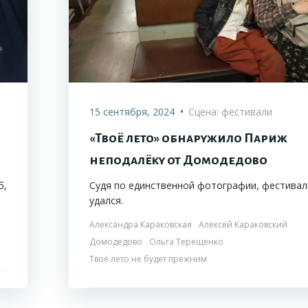
•
15 сентября, 2024
Сцена: фестивали
«Твоё лето» обнаружило Париж
неподалёку от Домодедово
б,
Судя по единственной фотографии, фестивал
удался.
Александра Караковская
Алексей Караковский
Домодедово
Ольга Терещенко
Твоё лето не будет прежним