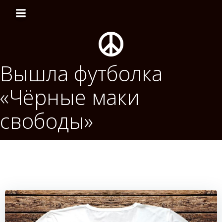
Перейти
к
содержимому
Вышла футболка
«Чёрные маки
свободы»