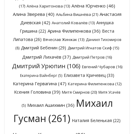
Алёна Юрченко
(46)
(17)
Алёна Харитонова
(13)
Алина Зверева
(40)
Анастасия
Альбина Вишнёва
(21)
Диевская
(42)
Аннушка
Анатолий Ковалёв
(13)
Арина Филипенкова
(36)
Гришина
(22)
Веста
Липатова
(26)
Вячеслав Жинжак
(13)
Даниил Тихомиров
Дмитрий Бебенин
(29)
Дмитрий Игнатов Скиф
(15)
(8)
Дмитрий Лихачёв
(37)
Дмитрий Петров
(16)
Дмитрий Урюпин
(106)
Евгений Чубаров
(16)
Елизавета Кричевец
(33)
Екатерина Вайнберг
(5)
Катерина Гервагина
(47)
Катерина Филипенкова
(12)
Ксения Головина
(39)
Митя Смирнов
(20)
Митя Усачёв
Михаил
Михаил Ашихмин
(36)
(5)
Гусман
(261)
Наталия Беленькая
(22)