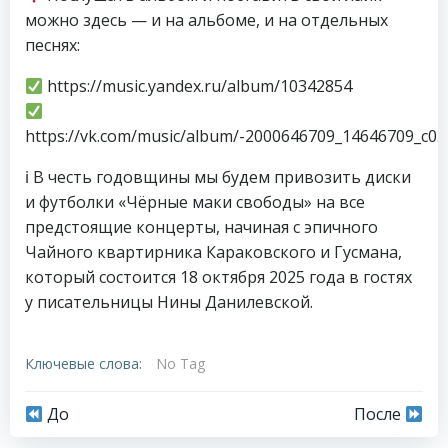
можно здесь — и на альбоме, и на отдельных
песнях:
https://music.yandex.ru/album/10342854
https://vk.com/music/album/-2000646709_14646709_c0
ℹ В честь годовщины мы будем привозить диски
и футболки «Чёрные маки свободы» на все
предстоящие концерты, начиная с эпичного
Чайного квартирника Караковского и Гусмана,
который состоится 18 октября 2025 года в гостях
у писательницы Нины Данилевской.
Ключевые слова:
No Tag
Навигация
Навигация
До
После