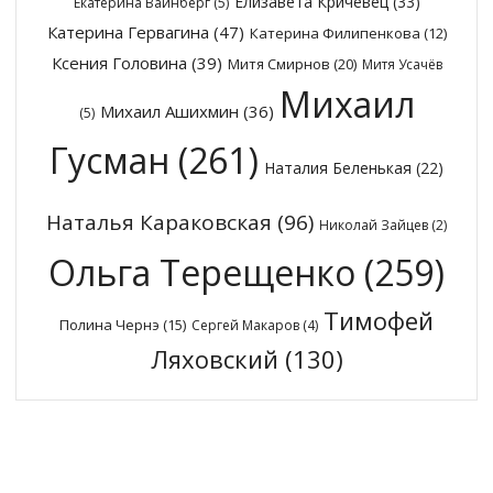
Елизавета Кричевец
(33)
Екатерина Вайнберг
(5)
Катерина Гервагина
(47)
Катерина Филипенкова
(12)
Ксения Головина
(39)
Митя Смирнов
(20)
Митя Усачёв
Михаил
Михаил Ашихмин
(36)
(5)
Гусман
(261)
Наталия Беленькая
(22)
Наталья Караковская
(96)
Николай Зайцев
(2)
Ольга Терещенко
(259)
Тимофей
Полина Чернэ
(15)
Сергей Макаров
(4)
Ляховский
(130)