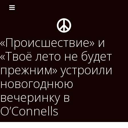
Перейти
к
содержимому
«Происшествие» и
«Твоё лето не будет
прежним» устроили
новогоднюю
вечеринку в
O’Connells