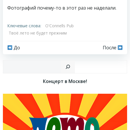
Фотографий почему-то в этот раз не наделали.
Ключевые слова:
O'Connells Pub
Твоё лето не будет прежним
Навигация
Навигация
До
После
по
по
Пои
записям
записям
Концерт в Москве!