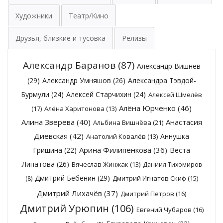
Художники
Театр/Кино
Друзья, близкие и тусовка
Релизы
Александр Баранов
(87)
Александр Вишнёв
(29)
Александр Умняшов
(26)
Александра Тэвдой-
Бурмули
(24)
Алексей Старчихин
(24)
Алексей Шмелёв
Алёна Юрченко
(46)
(17)
Алёна Харитонова
(13)
Алина Зверева
(40)
Анастасия
Альбина Вишнёва
(21)
Диевская
(42)
Аннушка
Анатолий Ковалёв
(13)
Арина Филипенкова
(36)
Гришина
(22)
Веста
Липатова
(26)
Вячеслав Жинжак
(13)
Даниил Тихомиров
Дмитрий Бебенин
(29)
Дмитрий Игнатов Скиф
(15)
(8)
Дмитрий Лихачёв
(37)
Дмитрий Петров
(16)
Дмитрий Урюпин
(106)
Евгений Чубаров
(16)