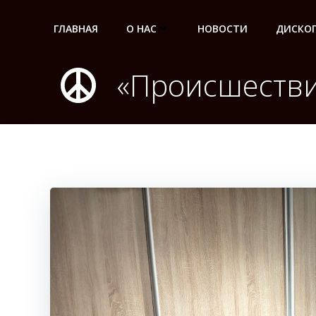
Перейти
к
ГЛАВНАЯ
О НАС
НОВОСТИ
ДИСКО
содержимому
«Происшестви