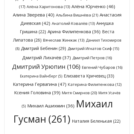
Алёна Юрченко
(46)
(17)
Алёна Харитонова
(13)
Алина Зверева
(40)
Анастасия
Альбина Вишнёва
(21)
Диевская
(42)
Аннушка
Анатолий Ковалёв
(13)
Арина Филипенкова
(36)
Гришина
(22)
Веста
Липатова
(26)
Вячеслав Жинжак
(13)
Даниил Тихомиров
Дмитрий Бебенин
(29)
Дмитрий Игнатов Скиф
(15)
(8)
Дмитрий Лихачёв
(37)
Дмитрий Петров
(16)
Дмитрий Урюпин
(106)
Евгений Чубаров
(16)
Елизавета Кричевец
(33)
Екатерина Вайнберг
(5)
Катерина Гервагина
(47)
Катерина Филипенкова
(12)
Ксения Головина
(39)
Митя Смирнов
(20)
Митя Усачёв
Михаил
Михаил Ашихмин
(36)
(5)
Гусман
(261)
Наталия Беленькая
(22)