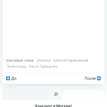
Ключевые слова:
Blackout
Алексей Караковский
Зеленоград
Ольга Терещенко
Навигация
Навигация
До
После
по
по
Пои
записям
записям
Концерт в Москве!