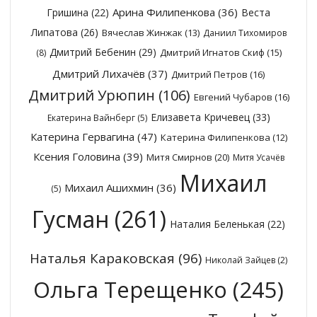
Арина Филипенкова
(36)
Гришина
(22)
Веста
Липатова
(26)
Вячеслав Жинжак
(13)
Даниил Тихомиров
Дмитрий Бебенин
(29)
Дмитрий Игнатов Скиф
(15)
(8)
Дмитрий Лихачёв
(37)
Дмитрий Петров
(16)
Дмитрий Урюпин
(106)
Евгений Чубаров
(16)
Елизавета Кричевец
(33)
Екатерина Вайнберг
(5)
Катерина Гервагина
(47)
Катерина Филипенкова
(12)
Ксения Головина
(39)
Митя Смирнов
(20)
Митя Усачёв
Михаил
Михаил Ашихмин
(36)
(5)
Гусман
(261)
Наталия Беленькая
(22)
Наталья Караковская
(96)
Николай Зайцев
(2)
Ольга Терещенко
(245)