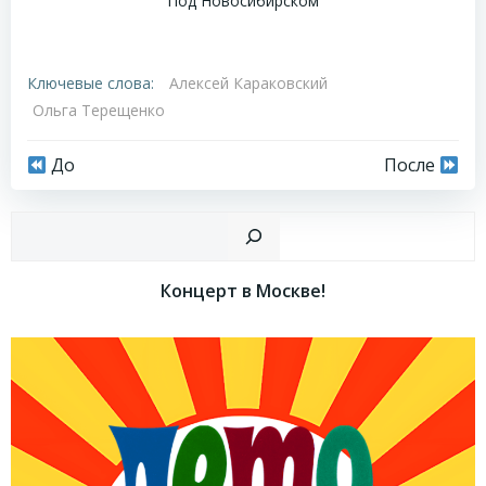
Под Новосибирском
Ключевые слова:
Алексей Караковский
Ольга Терещенко
Навигация
Навигация
До
После
по
по
Пои
записям
записям
Концерт в Москве!