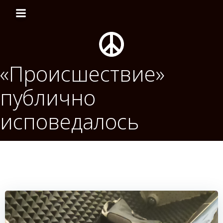
Перейти
к
содержимому
«Происшествие»
публично
исповедалось