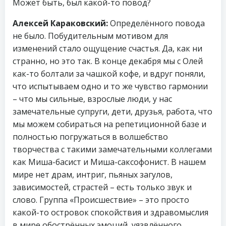
Может быть, был какой-то повод?
Алексей Караковский:
Определëнного повода
не было. Побудительным мотивом для
изменений стало ощущение счастья. Да, как ни
странно, но это так. В конце декабря мы с Олей
как-то болтали за чашкой кофе, и вдруг поняли,
что испытываем одно и то же чувство гармонии
– что мы сильные, взрослые люди, у нас
замечательные супруги, дети, друзья, работа, что
мы можем собираться на репетиционной базе и
полностью погружаться в волшебство
творчества с такими замечательными коллегами
как Миша-басист и Миша-саксофонист. В нашем
мире нет драм, интриг, пьяных загулов,
зависимостей, страстей – есть только звук и
слово. Группа «Происшествие» – это просто
какой-то островок спокойствия и здравомыслия
в мире обострённых эмоций, уязвлëнного