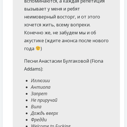
вспоминаются, а каждая репетиция
вызывает у меня и ребят
неимоверный восторг, и от этого
хочется жить, всему вопреки.
Конечно же, не забудем мы и об
акустике (ждите анонса после нового
года
)
Песни Анастасии Булгаковой (Fiona
Addams):
Иллюзии
Антиопа
Запрет
Не приручай
Вила
Дождь вверх
Фредди
Welcome to Fucking