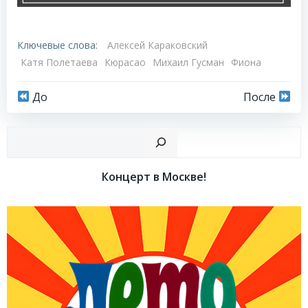
Ключевые слова:
Алексей Караковский
Катя Полетаева
Кюрасао
Михаил Гусман
Фиона
Навигация
Навигация
До
После
по
по
Пои
записям
записям
Концерт в Москве!