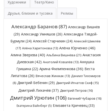
Художники
Театр/Кино
Друзья, близкие и тусовка
Релизы
Александр Баранов
(87)
Александр Вишнёв
(29)
Александр Умняшов
(26)
Александра Тэвдой-
Бурмули
(24)
Алексей Старчихин
(24)
Алексей Шмелёв
Алёна Юрченко
(46)
(17)
Алёна Харитонова
(13)
Алина Зверева
(40)
Анастасия
Альбина Вишнёва
(21)
Диевская
(42)
Аннушка
Анатолий Ковалёв
(13)
Арина Филипенкова
(36)
Гришина
(22)
Веста
Липатова
(26)
Вячеслав Жинжак
(13)
Даниил Тихомиров
Дмитрий Бебенин
(29)
Дмитрий Игнатов Скиф
(15)
(8)
Дмитрий Лихачёв
(37)
Дмитрий Петров
(16)
Дмитрий Урюпин
(106)
Евгений Чубаров
(16)
Елизавета Кричевец
(33)
Екатерина Вайнберг
(5)