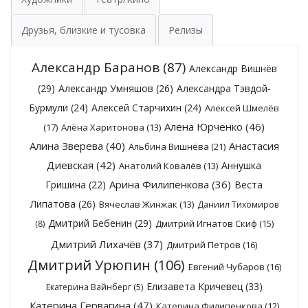
Друзья, близкие и тусовка
Релизы
Александр Баранов
(87)
Александр Вишнёв
(29)
Александр Умняшов
(26)
Александра Тэвдой-
Бурмули
(24)
Алексей Старчихин
(24)
Алексей Шмелёв
Алёна Юрченко
(46)
(17)
Алёна Харитонова
(13)
Алина Зверева
(40)
Анастасия
Альбина Вишнёва
(21)
Диевская
(42)
Аннушка
Анатолий Ковалёв
(13)
Арина Филипенкова
(36)
Гришина
(22)
Веста
Липатова
(26)
Вячеслав Жинжак
(13)
Даниил Тихомиров
Дмитрий Бебенин
(29)
Дмитрий Игнатов Скиф
(15)
(8)
Дмитрий Лихачёв
(37)
Дмитрий Петров
(16)
Дмитрий Урюпин
(106)
Евгений Чубаров
(16)
Елизавета Кричевец
(33)
Екатерина Вайнберг
(5)
Катерина Гервагина
(47)
Катерина Филипенкова
(12)