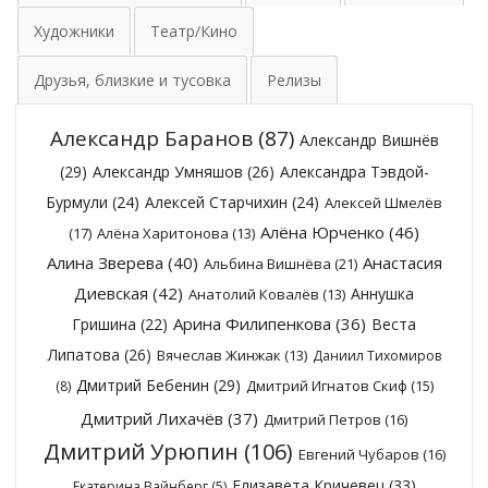
Художники
Театр/Кино
Друзья, близкие и тусовка
Релизы
Александр Баранов
(87)
Александр Вишнёв
(29)
Александр Умняшов
(26)
Александра Тэвдой-
Бурмули
(24)
Алексей Старчихин
(24)
Алексей Шмелёв
Алёна Юрченко
(46)
(17)
Алёна Харитонова
(13)
Алина Зверева
(40)
Анастасия
Альбина Вишнёва
(21)
Диевская
(42)
Аннушка
Анатолий Ковалёв
(13)
Арина Филипенкова
(36)
Гришина
(22)
Веста
Липатова
(26)
Вячеслав Жинжак
(13)
Даниил Тихомиров
Дмитрий Бебенин
(29)
Дмитрий Игнатов Скиф
(15)
(8)
Дмитрий Лихачёв
(37)
Дмитрий Петров
(16)
Дмитрий Урюпин
(106)
Евгений Чубаров
(16)
Елизавета Кричевец
(33)
Екатерина Вайнберг
(5)