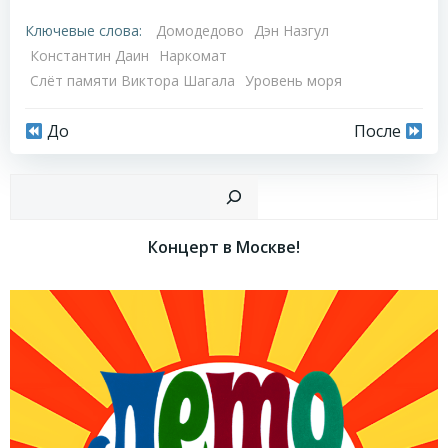
Ключевые слова:
Домодедово
Дэн Назгул
Константин Даин
Наркомат
Слёт памяти Виктора Шагала
Уровень моря
Навигация
Навигация
До
После
по
по
Пои
записям
записям
Концерт в Москве!