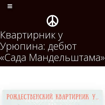
Перейти
к
содержимому
Квартирник у
Урюпина: дебют
«Сада Мандельштама»