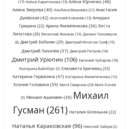
Алёна Юрченко
(46)
(17)
Алёна Харитонова
(13)
Алина Зверева
(40)
Анастасия
Альбина Вишнёва
(21)
Диевская
(42)
Аннушка
Анатолий Ковалёв
(13)
Арина Филипенкова
(36)
Гришина
(22)
Веста
Липатова
(26)
Вячеслав Жинжак
(13)
Даниил Тихомиров
Дмитрий Бебенин
(29)
Дмитрий Игнатов Скиф
(15)
(8)
Дмитрий Лихачёв
(37)
Дмитрий Петров
(16)
Дмитрий Урюпин
(106)
Евгений Чубаров
(16)
Елизавета Кричевец
(33)
Екатерина Вайнберг
(5)
Катерина Гервагина
(47)
Катерина Филипенкова
(12)
Ксения Головина
(39)
Митя Смирнов
(20)
Митя Усачёв
Михаил
Михаил Ашихмин
(36)
(5)
Гусман
(261)
Наталия Беленькая
(22)
Наталья Караковская
(96)
Николай Зайцев
(2)