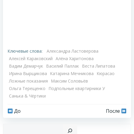
Ключевые слова:
Александра Ластоверова
Алексей Караковский
Алёна Харитонова
Вадим Демарчук
Василий Паллак
Веста Липатова
Ирина Вырщикова
Катарина Мечникова
Кюрасао
Ложные показания
Максим Соловьёв
Ольга Терещенко
Подпольные квартирники У
Санька & Чёртики
Навигация
Навигация
До
После
по
по
Пои