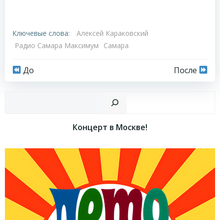
Ключевые слова:
Алексей Караковский
Радио Самара Максимум
Самара
Навигация
Навигация
До
После
по
по
Пои
записям
записям
Концерт в Москве!