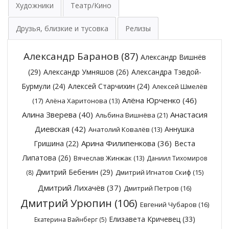
Художники
Театр/Кино
Друзья, близкие и тусовка
Релизы
Александр Баранов
(87)
Александр Вишнёв
(29)
Александр Умняшов
(26)
Александра Тэвдой-
Бурмули
(24)
Алексей Старчихин
(24)
Алексей Шмелёв
Алёна Юрченко
(46)
(17)
Алёна Харитонова
(13)
Алина Зверева
(40)
Анастасия
Альбина Вишнёва
(21)
Диевская
(42)
Аннушка
Анатолий Ковалёв
(13)
Арина Филипенкова
(36)
Гришина
(22)
Веста
Липатова
(26)
Вячеслав Жинжак
(13)
Даниил Тихомиров
Дмитрий Бебенин
(29)
Дмитрий Игнатов Скиф
(15)
(8)
Дмитрий Лихачёв
(37)
Дмитрий Петров
(16)
Дмитрий Урюпин
(106)
Евгений Чубаров
(16)
Елизавета Кричевец
(33)
Екатерина Вайнберг
(5)