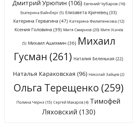
Дмитрий Урюпин
(106)
Евгений Чубаров
(16)
Елизавета Кричевец
(33)
Екатерина Вайнберг
(5)
Катерина Гервагина
(47)
Катерина Филипенкова
(12)
Ксения Головина
(39)
Митя Смирнов
(20)
Митя Усачёв
Михаил
Михаил Ашихмин
(36)
(5)
Гусман
(261)
Наталия Беленькая
(22)
Наталья Караковская
(96)
Николай Зайцев
(2)
Ольга Терещенко
(259)
Тимофей
Полина Чернэ
(15)
Сергей Макаров
(4)
Ляховский
(130)