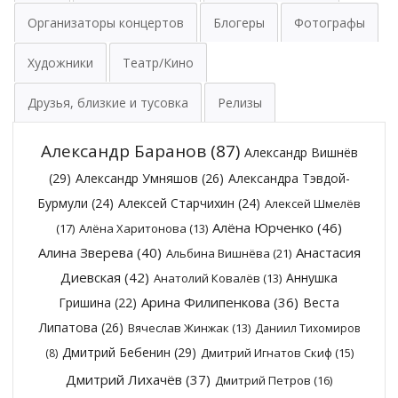
Организаторы концертов
Блогеры
Фотографы
Художники
Театр/Кино
Друзья, близкие и тусовка
Релизы
Александр Баранов
(87)
Александр Вишнёв
(29)
Александр Умняшов
(26)
Александра Тэвдой-
Бурмули
(24)
Алексей Старчихин
(24)
Алексей Шмелёв
Алёна Юрченко
(46)
(17)
Алёна Харитонова
(13)
Алина Зверева
(40)
Анастасия
Альбина Вишнёва
(21)
Диевская
(42)
Аннушка
Анатолий Ковалёв
(13)
Арина Филипенкова
(36)
Гришина
(22)
Веста
Липатова
(26)
Вячеслав Жинжак
(13)
Даниил Тихомиров
Дмитрий Бебенин
(29)
Дмитрий Игнатов Скиф
(15)
(8)
Дмитрий Лихачёв
(37)
Дмитрий Петров
(16)