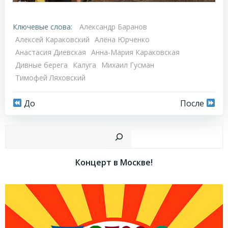
Ключевые слова:
Александр Баранов
Алексей Караковский
Алёна Юрченко
Анастасия Диевская
Анна-Мария Караковская
Дивные берега
Калуга
Михаил Гусман
Тимофей Ляховский
Навигация
Навигация
До
После
по
по
Пои
записям
записям
Концерт в Москве!