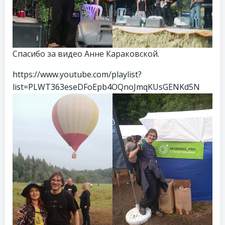
Спасибо за видео Анне Караковской.
https://www.youtube.com/playlist?
list=PLWT363eseDFoEpb4OQnoJmqKUsGENKd5N