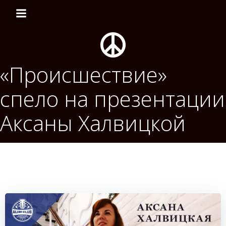
Перейти
к
содержимому
«Происшествие»
спело на презентации
Аксаны Халвицкой