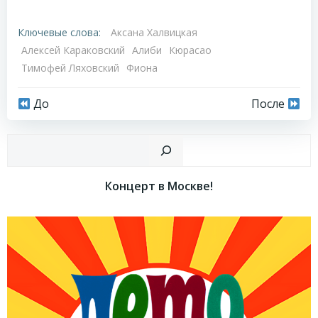
Ключевые слова:
Аксана Халвицкая
Алексей Караковский
Алиби
Кюрасао
Тимофей Ляховский
Фиона
Навигация
Навигация
До
После
по
по
Пои
записям
записям
Концерт в Москве!