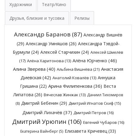
Художники
Театр/Кино
Друзья, близкие и тусовка
Релизы
Александр Баранов
(87)
Александр Вишнёв
(29)
Александр Умняшов
(26)
Александра Тэвдой-
Бурмули
(24)
Алексей Старчихин
(24)
Алексей Шмелёв
Алёна Юрченко
(46)
(17)
Алёна Харитонова
(13)
Алина Зверева
(40)
Анастасия
Альбина Вишнёва
(21)
Диевская
(42)
Аннушка
Анатолий Ковалёв
(13)
Арина Филипенкова
(36)
Гришина
(22)
Веста
Липатова
(26)
Вячеслав Жинжак
(13)
Даниил Тихомиров
Дмитрий Бебенин
(29)
Дмитрий Игнатов Скиф
(15)
(8)
Дмитрий Лихачёв
(37)
Дмитрий Петров
(16)
Дмитрий Урюпин
(106)
Евгений Чубаров
(16)
Елизавета Кричевец
(33)
Екатерина Вайнберг
(5)