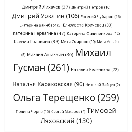
Дмитрий Лихачёв
(37)
Дмитрий Петров
(16)
Дмитрий Урюпин
(106)
Евгений Чубаров
(16)
Елизавета Кричевец
(33)
Екатерина Вайнберг
(5)
Катерина Гервагина
(47)
Катерина Филипенкова
(12)
Ксения Головина
(39)
Митя Смирнов
(20)
Митя Усачёв
Михаил
Михаил Ашихмин
(36)
(5)
Гусман
(261)
Наталия Беленькая
(22)
Наталья Караковская
(96)
Николай Зайцев
(2)
Ольга Терещенко
(259)
Тимофей
Полина Чернэ
(15)
Сергей Макаров
(4)
Ляховский
(130)