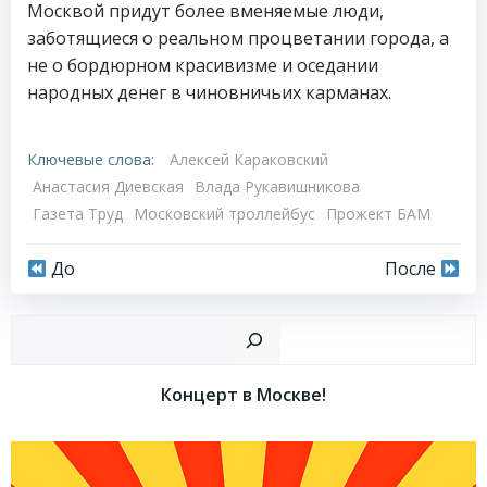
Москвой придут более вменяемые люди,
заботящиеся о реальном процветании города, а
не о бордюрном красивизме и оседании
народных денег в чиновничьих карманах.
Ключевые слова:
Алексей Караковский
Анастасия Диевская
Влада Рукавишникова
Газета Труд
Московский троллейбус
Прожект БАМ
Навигация
Навигация
До
После
по
по
Пои
записям
записям
Концерт в Москве!