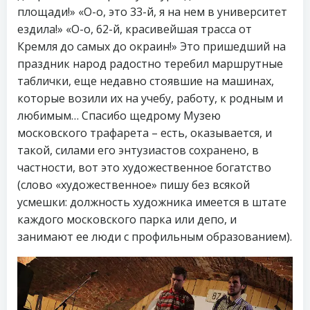
площади!» «О-о, это 33-й, я на нем в университет
ездила!» «О-о, 62-й, красивейшая трасса от
Кремля до самых до окраин!» Это пришедший на
праздник народ радостно теребил маршрутные
таблички, еще недавно стоявшие на машинах,
которые возили их на учебу, работу, к родным и
любимым… Спасибо щедрому Музею
московского трафарета – есть, оказывается, и
такой, силами его энтузиастов сохранено, в
частности, вот это художественное богатство
(слово «художественное» пишу без всякой
усмешки: должность художника имеется в штате
каждого московского парка или депо, и
занимают ее люди с профильным образованием).