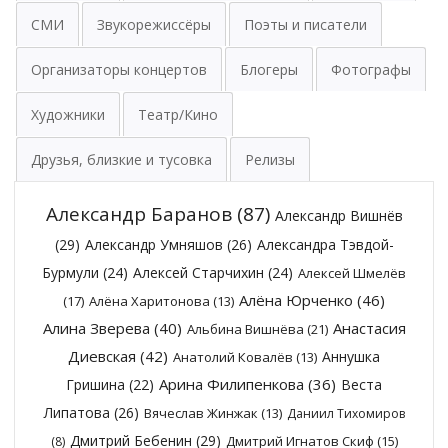
СМИ
Звукорежиссёры
Поэты и писатели
Организаторы концертов
Блогеры
Фотографы
Художники
Театр/Кино
Друзья, близкие и тусовка
Релизы
Александр Баранов
(87)
Александр Вишнёв
(29)
Александр Умняшов
(26)
Александра Тэвдой-
Бурмули
(24)
Алексей Старчихин
(24)
Алексей Шмелёв
Алёна Юрченко
(46)
(17)
Алёна Харитонова
(13)
Алина Зверева
(40)
Анастасия
Альбина Вишнёва
(21)
Диевская
(42)
Аннушка
Анатолий Ковалёв
(13)
Арина Филипенкова
(36)
Гришина
(22)
Веста
Липатова
(26)
Вячеслав Жинжак
(13)
Даниил Тихомиров
Дмитрий Бебенин
(29)
Дмитрий Игнатов Скиф
(15)
(8)