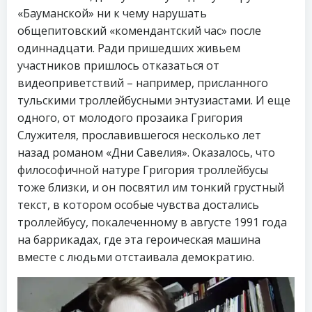
«Бауманской» ни к чему нарушать
общепитовский «комендантский час» после
одиннадцати. Ради пришедших живьем
участников пришлось отказаться от
видеоприветствий – например, присланного
тульскими троллейбусными энтузиастами. И еще
одного, от молодого прозаика Григория
Служителя, прославившегося несколько лет
назад романом «Дни Савелия». Оказалось, что
философичной натуре Григория троллейбусы
тоже близки, и он посвятил им тонкий грустный
текст, в котором особые чувства достались
троллейбусу, покалеченному в августе 1991 года
на баррикадах, где эта героическая машина
вместе с людьми отстаивала демократию.