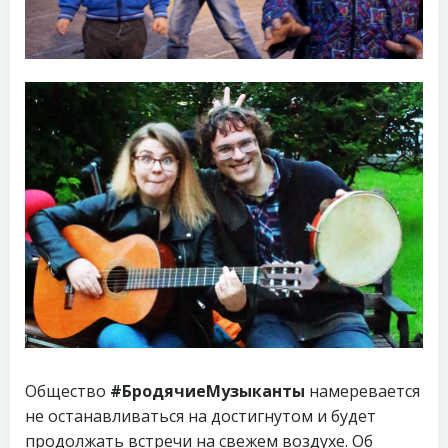
Общество
#БродячиеМузыканты
намеревается
не останавливаться на достигнутом и будет
продолжать встречи на свежем воздухе. Об