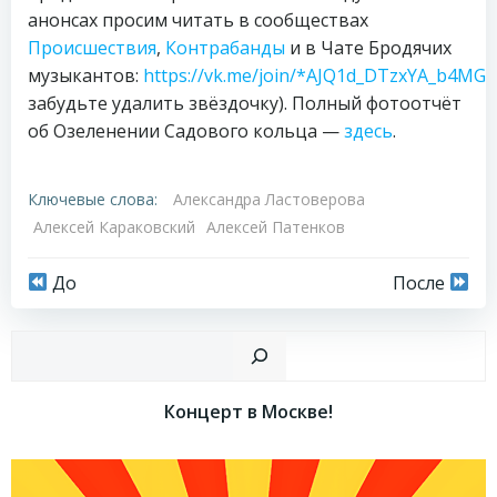
анонсах просим читать в сообществах
Происшествия
,
Контрабанды
и в Чате Бродячих
музыкантов:
https://vk.me/join/*AJQ1d_DTzxYA_b4MGg
забудьте удалить звёздочку). Полный фотоотчёт
об Озеленении Садового кольца —
здесь
.
Ключевые слова:
Александра Ластоверова
Алексей Караковский
Алексей Патенков
Навигация
Навигация
До
После
по
по
Пои
записям
записям
Концерт в Москве!