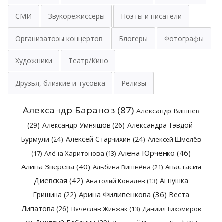
СМИ
Звукорежиссёры
Поэты и писатели
Организаторы концертов
Блогеры
Фотографы
Художники
Театр/Кино
Друзья, близкие и тусовка
Релизы
Александр Баранов
(87)
Александр Вишнёв
(29)
Александр Умняшов
(26)
Александра Тэвдой-
Бурмули
(24)
Алексей Старчихин
(24)
Алексей Шмелёв
Алёна Юрченко
(46)
(17)
Алёна Харитонова
(13)
Алина Зверева
(40)
Анастасия
Альбина Вишнёва
(21)
Диевская
(42)
Аннушка
Анатолий Ковалёв
(13)
Арина Филипенкова
(36)
Гришина
(22)
Веста
Липатова
(26)
Вячеслав Жинжак
(13)
Даниил Тихомиров