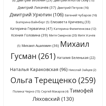
Дмитрий Бебенин
(29)
Дмитрий Игнатов Скиф
(15)
(8)
Дмитрий Лихачёв
(37)
Дмитрий Петров
(16)
Дмитрий Урюпин
(106)
Евгений Чубаров
(16)
Елизавета Кричевец
(33)
Екатерина Вайнберг
(5)
Катерина Гервагина
(47)
Катерина Филипенкова
(12)
Ксения Головина
(39)
Митя Смирнов
(20)
Митя Усачёв
Михаил
Михаил Ашихмин
(36)
(5)
Гусман
(261)
Наталия Беленькая
(22)
Наталья Караковская
(96)
Николай Зайцев
(2)
Ольга Терещенко
(259)
Тимофей
Полина Чернэ
(15)
Сергей Макаров
(4)
Ляховский
(130)