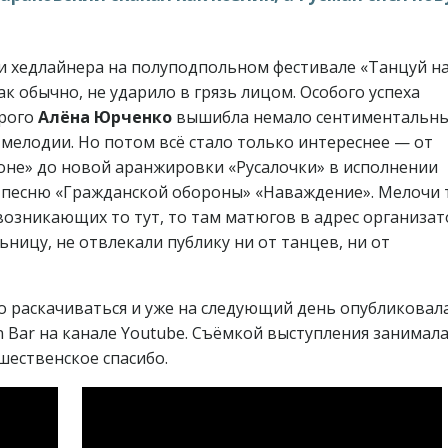
ли хедлайнера на полуподпольном фестивале «Танцуй н
ак обычно, не ударило в грязь лицом. Особого успеха
орого
Алёна Юрченко
вышибла немало сентиментальн
мелодии. Но потом всё стало только интереснее — от
оне» до новой аранжировки «Русалочки» в исполнении
 песню «Гражданской обороны» «Наваждение». Мелочи 
возникающих то тут, то там матюгов в адрес организат
ьницу, не отвлекали публику ни от танцев, ни от
о раскачиваться и уже на следующий день опубликовала
n Bar на канале Youtube. Съёмкой выступления занимал
сшественское спасибо.