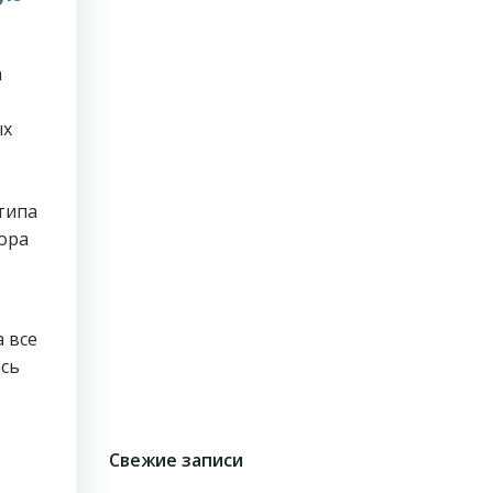
а
ых
типа
ора
 все
ась
Свежие записи