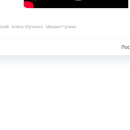
ский
Алёна Юрченко
Михаил Гусман
Навигация
По
по
записям