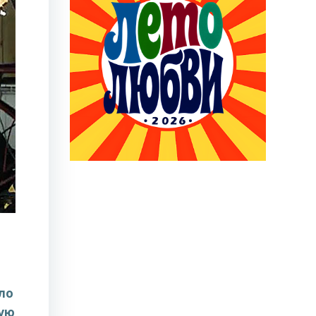
ло
вую