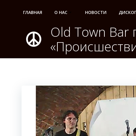
Перейти
к
ГЛАВНАЯ
О НАС
НОВОСТИ
ДИСКО
содержимому
Old Town Bar
«Происшеств