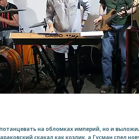
 потанцевать на обломках империй, но и выложи
 Караковский скакал как козлик, а Гусман спел но