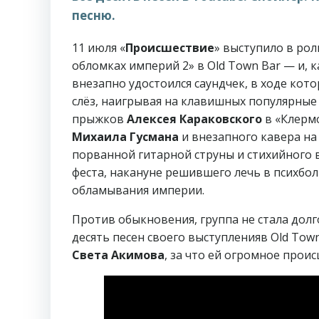
песню.
11 июля «
Происшествие
» выступило в ро
обломках империй 2» в Old Town Bar — и, к
внезапно удостоился саундчек, в ходе кот
слёз, наигрывая на клавишных популярные 
прыжков
Алексея Караковского
в «Клерм
Михаила Гусмана
и внезапного кавера на
порванной гитарной струны и стихийного 
феста, накануне решившего лечь в психбол
обламывания империи.
Против обыкновения, группа не стала долг
десять песен своего выступленияв Old Tow
Света Акимова
, за что ей огромное прои