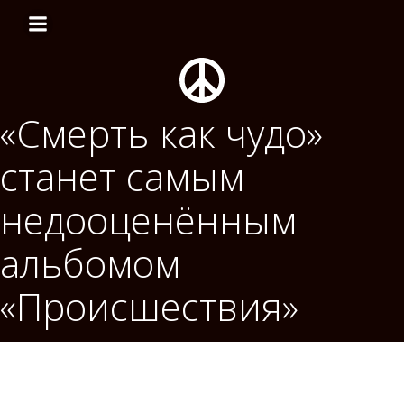
Перейти
к
содержимому
«Смерть как чудо»
станет самым
недооценённым
альбомом
«Происшествия»