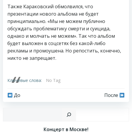
Также Караковский обмолвился, что
презентации нового альбома не будет
принципиально. «Мы не можем публично
обсуждать проблематику смерти и суицида,
однако и молчать не можем». Так что альбом
будет выложен в соцсетях без какой-либо
рекламы и промоушена. Но репостить, конечно,
никто не запрещает.
Ключевые слова:
No Tag
Навигация
Навигация
До
После
по
по
Пои
записям
записям
Концерт в Москве!