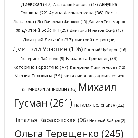
Диевская
(42)
Аннушка
Анатолий Ковалёв
(13)
Арина Филипенкова
(36)
Гришина
(22)
Веста
Липатова
(26)
Вячеслав Жинжак
(13)
Даниил Тихомиров
Дмитрий Бебенин
(29)
Дмитрий Игнатов Скиф
(15)
(8)
Дмитрий Лихачёв
(37)
Дмитрий Петров
(16)
Дмитрий Урюпин
(106)
Евгений Чубаров
(16)
Елизавета Кричевец
(33)
Екатерина Вайнберг
(5)
Катерина Гервагина
(47)
Катерина Филипенкова
(12)
Ксения Головина
(39)
Митя Смирнов
(20)
Митя Усачёв
Михаил
Михаил Ашихмин
(36)
(5)
Гусман
(261)
Наталия Беленькая
(22)
Наталья Караковская
(96)
Николай Зайцев
(2)
Ольга Терещенко
(245)