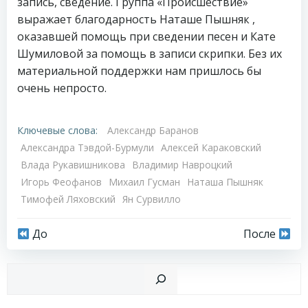
запись, сведение. Группа «Происшествие»
выражает благодарность Наташе Пышняк ,
оказавшей помощь при сведении песен и Кате
Шумиловой за помощь в записи скрипки. Без их
материальной поддержки нам пришлось бы
очень непросто.
Ключевые слова:
Александр Баранов
Александра Тэвдой-Бурмули
Алексей Караковский
Влада Рукавишникова
Владимир Навроцкий
Игорь Феофанов
Михаил Гусман
Наташа Пышняк
Тимофей Ляховский
Ян Сурвилло
Навигация
Навигация
До
После
по
по
Пои
записям
записям