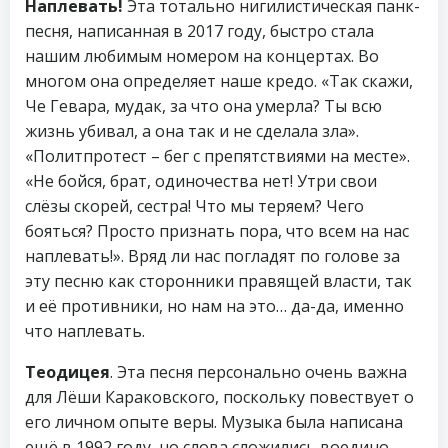
Наплевать!
Эта тотально нигилистическая панк-
песня, написанная в 2017 году, быстро стала
нашим любимым номером на концертах. Во
многом она определяет наше кредо. «Так скажи,
Че Гевара, мудак, за что она умерла? Ты всю
жизнь убивал, а она так и не сделала зла».
«Политпротест – бег с препятствиями на месте».
«Не бойся, брат, одиночества нет! Утри свои
слёзы скорей, сестра! Что мы теряем? Чего
бояться? Просто признать пора, что всем на нас
наплевать!». Вряд ли нас погладят по голове за
эту песню как сторонники правящей власти, так
и её противники, но нам на это… да-да, именно
что наплевать.
Теодицея
. Эта песня персонально очень важна
для Лёши Караковского, поскольку повествует о
его личном опыте веры. Музыка была написана
ещё в 1992 году, но слова сложились воедино