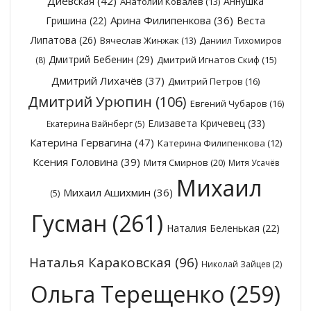
Диевская
(42)
Аннушка
Анатолий Ковалёв
(13)
Арина Филипенкова
(36)
Гришина
(22)
Веста
Липатова
(26)
Вячеслав Жинжак
(13)
Даниил Тихомиров
Дмитрий Бебенин
(29)
Дмитрий Игнатов Скиф
(15)
(8)
Дмитрий Лихачёв
(37)
Дмитрий Петров
(16)
Дмитрий Урюпин
(106)
Евгений Чубаров
(16)
Елизавета Кричевец
(33)
Екатерина Вайнберг
(5)
Катерина Гервагина
(47)
Катерина Филипенкова
(12)
Ксения Головина
(39)
Митя Смирнов
(20)
Митя Усачёв
Михаил
Михаил Ашихмин
(36)
(5)
Гусман
(261)
Наталия Беленькая
(22)
Наталья Караковская
(96)
Николай Зайцев
(2)
Ольга Терещенко
(259)