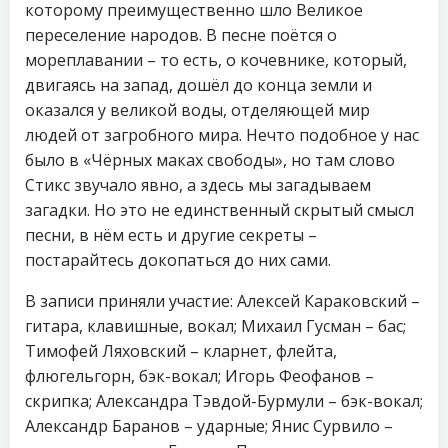
которому преимущественно шло Великое
переселение народов. В песне поётся о
мореплавании – то есть, о кочевнике, который,
двигаясь на запад, дошёл до конца земли и
оказался у великой воды, отделяющей мир
людей от загробного мира. Нечто подобное у нас
было в «Чёрных маках свободы», но там слово
Стикс звучало явно, а здесь мы загадываем
загадки. Но это не единственный скрытый смысл
песни, в нём есть и другие секреты –
постарайтесь докопаться до них сами.
В записи приняли участие: Алексей Караковский –
гитара, клавишные, вокал; Михаил Гусман – бас;
Тимофей Ляховский – кларнет, флейта,
флюгельгорн, бэк-вокал; Игорь Феофанов –
скрипка; Александра Тэвдой-Бурмули – бэк-вокал;
Александр Баранов – ударные; Янис Сурвило –