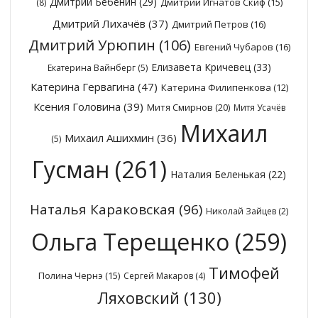
Дмитрий Бебенин
(29)
Дмитрий Игнатов Скиф
(15)
(8)
Дмитрий Лихачёв
(37)
Дмитрий Петров
(16)
Дмитрий Урюпин
(106)
Евгений Чубаров
(16)
Елизавета Кричевец
(33)
Екатерина Вайнберг
(5)
Катерина Гервагина
(47)
Катерина Филипенкова
(12)
Ксения Головина
(39)
Митя Смирнов
(20)
Митя Усачёв
Михаил
Михаил Ашихмин
(36)
(5)
Гусман
(261)
Наталия Беленькая
(22)
Наталья Караковская
(96)
Николай Зайцев
(2)
Ольга Терещенко
(259)
Тимофей
Полина Чернэ
(15)
Сергей Макаров
(4)
Ляховский
(130)