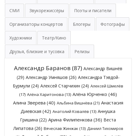
СМИ
Звукорежиссёры
Поэты и писатели
Организаторы концертов
Блогеры
Фотографы
Художники
Театр/Кино
Друзья, близкие и тусовка
Релизы
Александр Баранов
(87)
Александр Вишнёв
(29)
Александр Умняшов
(26)
Александра Тэвдой-
Бурмули
(24)
Алексей Старчихин
(24)
Алексей Шмелёв
Алёна Юрченко
(46)
(17)
Алёна Харитонова
(13)
Алина Зверева
(40)
Анастасия
Альбина Вишнёва
(21)
Диевская
(42)
Аннушка
Анатолий Ковалёв
(13)
Арина Филипенкова
(36)
Гришина
(22)
Веста
Липатова
(26)
Вячеслав Жинжак
(13)
Даниил Тихомиров