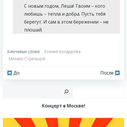
С новым годом, Леша! Твоим – кого
любишь – тепла и добра. Пусть тебя
берегут. И сам в этом бережении – не
плошай.
Ключевые слова:
Ксения Болдырева
Михаил Стрельцов
Навигация
Навигация
До
После
по
по
Пои
записям
записям
Концерт в Москве!