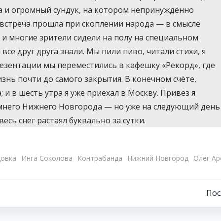
 и огромный сундук, на котором непринуждённо
 встреча прошла при скоплении народа — в смысле
ы, и многие зрители сидели на полу на специальном
се друг друга знали. Мы пили пиво, читали стихи, я
резентации мы переместились в кафешку «Рекорд», где
знь почти до самого закрытия. В конечном счёте,
 и в шесть утра я уже приехал в Москву. Привёз я
мнего Нижнего Новгорода — но уже на следующий день
есь снег растаял буквально за сутки.
довка
Инга Соколова
Контрабанда
Нижний Новгород
Олег Ар
Навигация
По