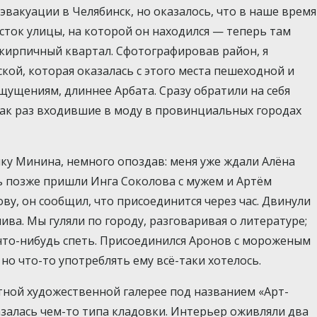
эвакуации в Челябинск, но оказалось, что в наше время
часток улицы, на которой он находился — теперь там
кирпичный квартал. Сфотографировав район, я
кой, которая оказалась с этого места пешеходной и
щущениям, длиннее Арбата. Сразу обратили на себя
как раз входившие в моду в провинциальных городах
ику Минина, немного опоздав: меня уже ждали Алёна
ь позже пришли Инга Соколова с мужем и Артём
ву, он сообщил, что присоединится через час. Двинули
пива. Мы гуляли по городу, разговаривая о литературе;
 что-нибудь спеть. Присоединился Аронов с мороженым
 но что-то употреблять ему всё-таки хотелось.
тной художественной галерее под названием «Арт-
азалась чем-то типа кладовки. Интерьер оживляли два