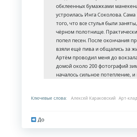
обклеенных бумажками манекена
устроилась Инга Соколова. Сама
того, что все стулья были занят
чёрном полотнище. Практически в
попел песен. После окончания п
взяли ещё пива и общались за жи
Артём проводил меня до вокзала;
домой около 200 фотографий зи
началось сильное потепление, и в
Ключевые слова:
Алексей Караковский
Арт-кла
Навигация
До