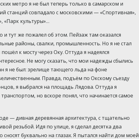
ских метро я не был теперь только в самарском и
ий станций совпадало с московскими — «Спортивная»,
», «Парк культуры»…
 и тут же пожалел об этом. Пейзаж там оказался
льные районы, свалки, промышленность. Но я не стал
пошёл к мосту через Оку. Оттуда я надеялся
тересное. Не могу сказать, что мои надежды сбылись
ан я не был: зрелище тающего льда на фоне
величественным. Правда, подъём по Окскому съезду
концов, я выбрался на площадь Лядова. Оттуда я
ранспортом, но вскоре понял, что начинается самое
оде — дивная деревянная архитектура, с тщательно
ой резьбой. Идя по улице, я сделал десятка два
о сносят буквально на глазах. Я пытался найти дом моей