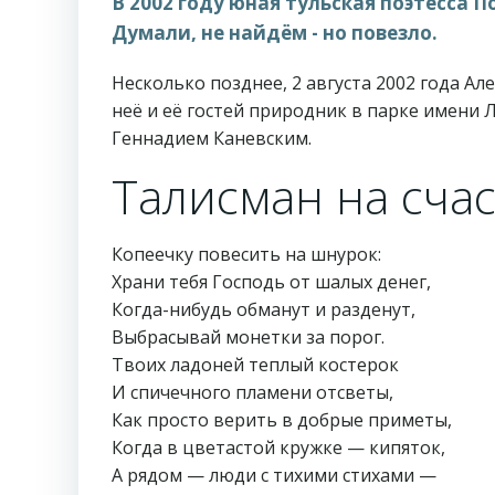
В 2002 году юная тульская поэтесса 
Думали, не найдём - но повезло.
Несколько позднее, 2 августа 2002 года Ал
неё и её гостей природник в парке имени Л.
Геннадием Каневским.
Талисман на счаст
Копеечку повесить на шнурок:
Храни тебя Господь от шалых денег,
Когда-нибудь обманут и разденут,
Выбрасывай монетки за порог.
Твоих ладоней теплый костерок
И спичечного пламени отсветы,
Как просто верить в добрые приметы,
Когда в цветастой кружке — кипяток,
А рядом — люди с тихими стихами —