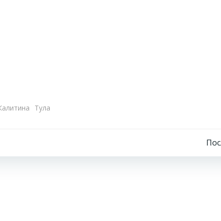
Калитина
Тула
Навигация
По
по
записям