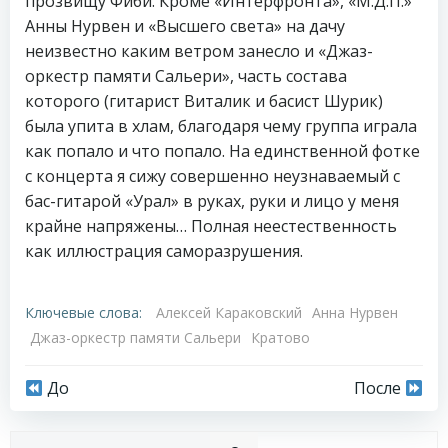
прозвищу Фиби. Кроме «Интерфронта», «М.Д.П.»
Анны Нурвен и «Высшего света» на дачу
неизвестно каким ветром занесло и «Джаз-
оркестр памяти Сальери», часть состава
которого (гитарист Виталик и басист Шурик)
была упита в хлам, благодаря чему группа играла
как попало и что попало. На единственной фотке
с концерта я сижу совершенно неузнаваемый с
бас-гитарой «Урал» в руках, руки и лицо у меня
крайне напряжены… Полная неестественность
как иллюстрация саморазрушения.
Ключевые слова:
Алексей Караковский
Анна Нурвен
Джаз-оркестр памяти Сальери
Кратово
Навигация
Навигация
До
После
по
по
Пои