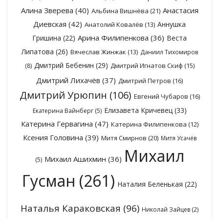
Алина Зверева
(40)
Анастасия
Альбина Вишнёва
(21)
Диевская
(42)
Аннушка
Анатолий Ковалёв
(13)
Арина Филипенкова
(36)
Гришина
(22)
Веста
Липатова
(26)
Вячеслав Жинжак
(13)
Даниил Тихомиров
Дмитрий Бебенин
(29)
Дмитрий Игнатов Скиф
(15)
(8)
Дмитрий Лихачёв
(37)
Дмитрий Петров
(16)
Дмитрий Урюпин
(106)
Евгений Чубаров
(16)
Елизавета Кричевец
(33)
Екатерина Вайнберг
(5)
Катерина Гервагина
(47)
Катерина Филипенкова
(12)
Ксения Головина
(39)
Митя Смирнов
(20)
Митя Усачёв
Михаил
Михаил Ашихмин
(36)
(5)
Гусман
(261)
Наталия Беленькая
(22)
Наталья Караковская
(96)
Николай Зайцев
(2)