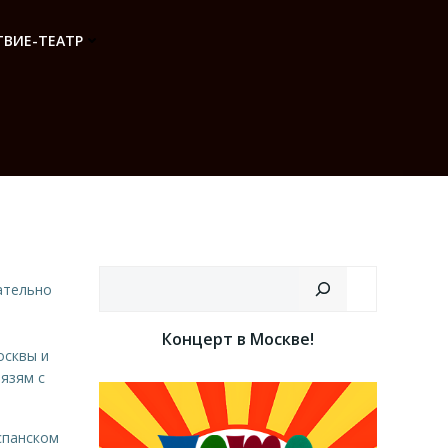
ВИЕ-ТЕАТР
Поиск
чательно
Концерт в Москве!
осквы и
вязям с
спанском