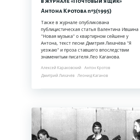
в журнале «Почтовый ящик»
Антона Кротова №3(1995)
Также в журнале опубликована
публицистическая статья Валентина Ившина
"Новая музыка" о квартирном сейшене у
Антона, текст песни Дмитрия Лихачёва "Я
уезжаю" и проза ставшего впоследствии
знаменитым писателя Лео Каганова.
Алексей Караковский
Антон Кротов
Дмитрий Лихачёв
Леонид Каганов