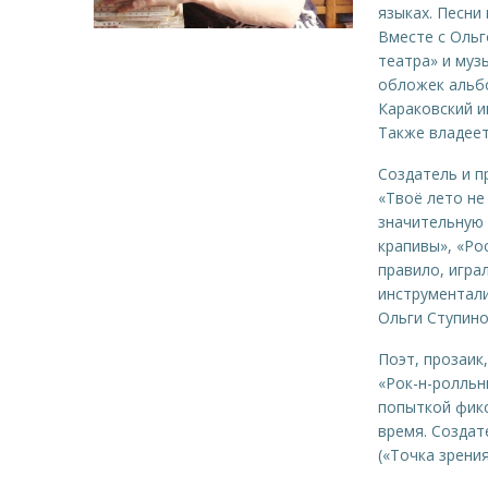
языках. Песни
Вместе с Оль
театра» и муз
обложек альбо
Караковский и
Также владеет
Создатель и п
«Твоё лето не
значительную 
крапивы», «Ро
правило, игра
инструментали
Ольги Ступино
Поэт, прозаик,
«Рок-н-ролль
попыткой фикс
время. Создат
(«Точка зрени