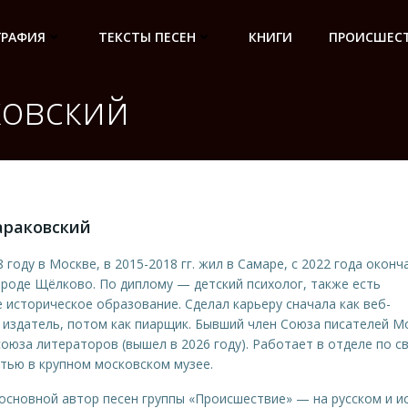
ГРАФИЯ
ТЕКСТЫ ПЕСЕН
КНИГИ
ПРОИСШЕСТ
ковский
араковский
 году в Москве, в 2015-2018 гг. жил в Самаре, с 2022 года окон
ороде Щёлково. По диплому — детский психолог, также есть
 историческое образование. Сделал карьеру сначала как веб-
 издатель, потом как пиарщик. Бывший член Союза писателей М
оюза литераторов (вышел в 2026 году). Работает в отделе по с
тью в крупном московском музее.
основной автор песен группы «Происшествие» — на русском и и