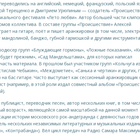
 переводились на английский, немецкий, французский, польский я
гой Терещенко и Дмитрием Урюпиным — создатель «Происшеств
ыкального фестиваля «Лето любви». Автор большей части клипо
мов коллектива. В составе группы «Происшествие» Алексей
грает на гитаре, поёт и пишет аранжировки (в том числе, электр
 мандолиной, банджо, губной гармошкой и другими инструмента
родюсер групп «Блуждающие гормоны», «Ложные показания», «К
 будет прежним», «Сад Мандельштама», для которых написал
часть материала. В прошлом был участником групп «Кольчуга и
стислав Чебыкин», «Междометие», «Санька и чёртики» и других, г
л на бас-гитаре. Часто выступает как сессионный аранжировщик 
ст (например, в этой роли издал совместный альбом «Происшес
й).
 публицист, переводчик песен, автор нескольких книг, в том чис
ный возраст», являющейся самой масштабной на данной момент
ации истории московского рок-андеграунда с девяностых годов
ель нескольких независимых литературных и музыкальных издан
я», «Контрабанда»). Вёл цикл передач на Радио Самара Максимум