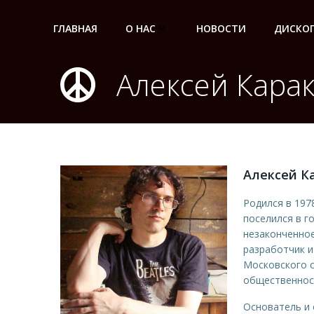
Перейти
к
ГЛАВНАЯ
О НАС
НОВОСТИ
ДИСКО
содержимому
Алексей Кара
Алексей К
Родился в 1978
поселился в г
незаконченное
разработчик и
Московского с
общественнос
Основатель и 