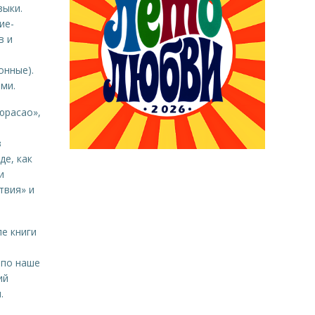
зыки.
ие-
в и
онные).
ми.
юрасао»,
з
де, как
и
твия» и
ле книги
 по наше
ий
.