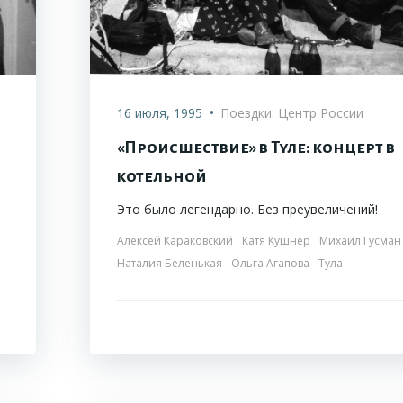
•
16 июля, 1995
Поездки: Центр России
«Происшествие» в Туле: концерт в
котельной
з
Это было легендарно. Без преувеличений!
Алексей Караковский
Катя Кушнер
Михаил Гусман
Наталия Беленькая
Ольга Агапова
Тула