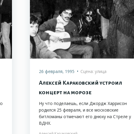
•
26 февраля, 1995
Сцена: улица
Алексей Караковский устроил
концерт на морозе
то
Ну что поделаешь, если Джордж Харрисон
родился 25 февраля, и все московские
битломаны отмечают его днюху на Стреле у
ВДНХ.
Алексей Караковский