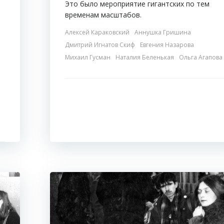
Это было мероприятие гигантских по тем
временам масштабов.
Алексей Караковский
Аннушка Гришина
Дмитрий Игнатов Скиф
Евгения Назарова
Михаил Гусман
Наталия Беленькая
Ольга Агапова