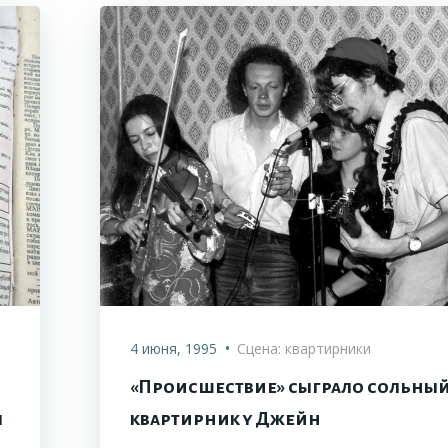
•
4 июня, 1995
Сцена: квартирники
«Происшествие» сыграло сольны
ы
квартирник у Джейн