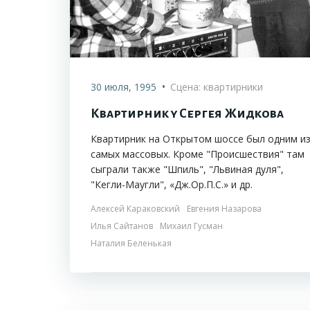
•
30 июля, 1995
Сцена: квартирники
Квартирник у Сергея Жидкова
Квартирник на Открытом шоссе был одним и
самых массовых. Кроме "Происшествия" там
сыграли также "Шпиль", "Львиная дуля",
"Кегли-Маугли", «Дж.Ор.П.С.» и др.
Алексей Караковский
Евгения Назарова
Илья Сайтанов
Михаил Гусман
Наталия Беленькая