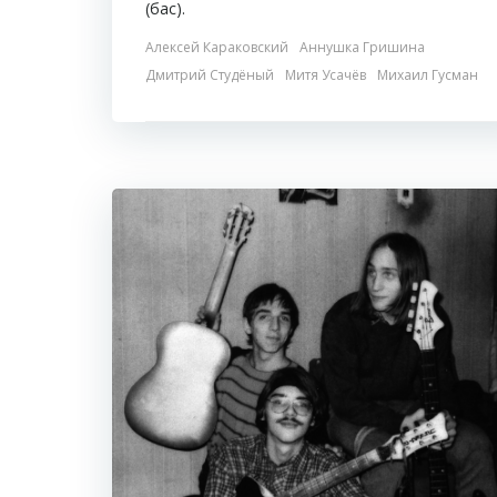
(бас).
Алексей Караковский
Аннушка Гришина
Дмитрий Студёный
Митя Усачёв
Михаил Гусман