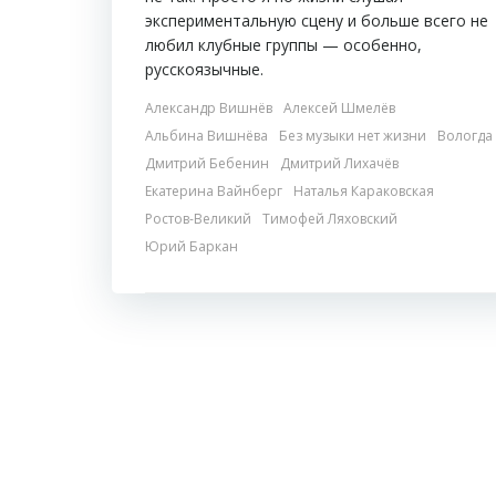
экспериментальную сцену и больше всего не
любил клубные группы — особенно,
русскоязычные.
Александр Вишнёв
Алексей Шмелёв
Альбина Вишнёва
Без музыки нет жизни
Вологда
Дмитрий Бебенин
Дмитрий Лихачёв
Екатерина Вайнберг
Наталья Караковская
Ростов-Великий
Тимофей Ляховский
Юрий Баркан