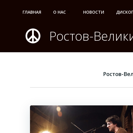
Перейти
к
ГЛАВНАЯ
О НАС
НОВОСТИ
ДИСКО
содержимому
Ростов-Велик
Ростов-Ве