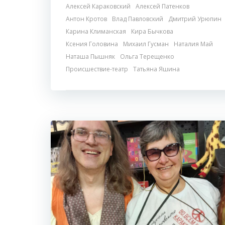
Алексей Караковский
Алексей Патенков
Антон Кротов
Влад Павловский
Дмитрий Урюпин
Карина Климанская
Кира Бычкова
Ксения Головина
Михаил Гусман
Наталия Май
Наташа Пышняк
Ольга Терещенко
Происшествие-театр
Татьяна Яшина