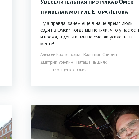
Увеселительная прогулка в Омск
привела к могиле Егора Летова
Ну а правда, зачем ещё в наше время люди
ездят в Омск? Когда мы поняли, что у нас ест
и время, и деньги, мы не смогли усидеть на
месте!
Алексей Караковский
Валентин Спирин
Дмитрий Урюпин
Наташа Пышняк
Ольга Терещенко
Омск