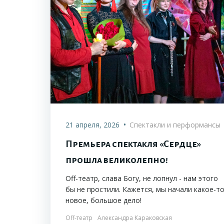
•
21 апреля, 2026
Спектакли и перформансы
Премьера спектакля «Сердце»
прошла великолепно!
Off-театр, слава Богу, не лопнул - нам этого
бы не простили. Кажется, мы начали какое-т
новое, большое дело!
Off-театр
Александра Караковская