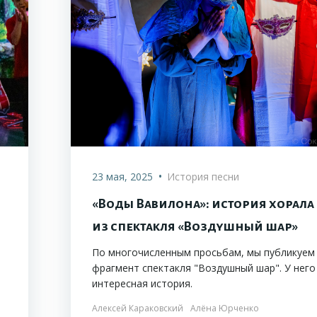
•
23 мая, 2025
История песни
«Воды Вавилона»: история хорала
из спектакля «Воздушный шар»
По многочисленным просьбам, мы публикуем
о
фрагмент спектакля "Воздушный шар". У него
интересная история.
Алексей Караковский
Алёна Юрченко