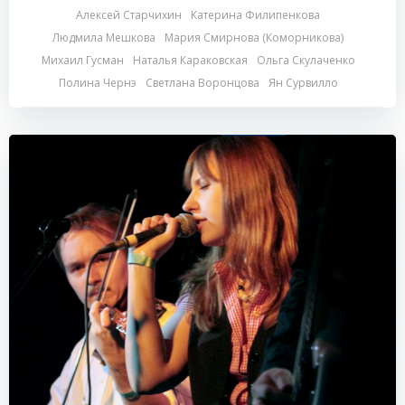
Алексей Старчихин
Катерина Филипенкова
Людмила Мешкова
Мария Смирнова (Коморникова)
Михаил Гусман
Наталья Караковская
Ольга Скулаченко
Полина Чернэ
Светлана Воронцова
Ян Сурвилло