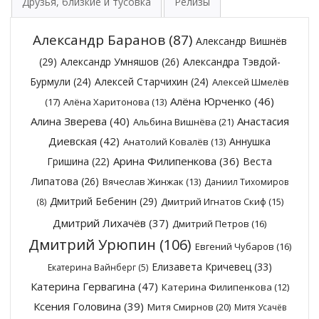
Друзья, близкие и тусовка
Релизы
Александр Баранов
(87)
Александр Вишнёв
(29)
Александр Умняшов
(26)
Александра Тэвдой-
Бурмули
(24)
Алексей Старчихин
(24)
Алексей Шмелёв
Алёна Юрченко
(46)
(17)
Алёна Харитонова
(13)
Алина Зверева
(40)
Анастасия
Альбина Вишнёва
(21)
Диевская
(42)
Аннушка
Анатолий Ковалёв
(13)
Арина Филипенкова
(36)
Гришина
(22)
Веста
Липатова
(26)
Вячеслав Жинжак
(13)
Даниил Тихомиров
Дмитрий Бебенин
(29)
Дмитрий Игнатов Скиф
(15)
(8)
Дмитрий Лихачёв
(37)
Дмитрий Петров
(16)
Дмитрий Урюпин
(106)
Евгений Чубаров
(16)
Елизавета Кричевец
(33)
Екатерина Вайнберг
(5)
Катерина Гервагина
(47)
Катерина Филипенкова
(12)
Ксения Головина
(39)
Митя Смирнов
(20)
Митя Усачёв