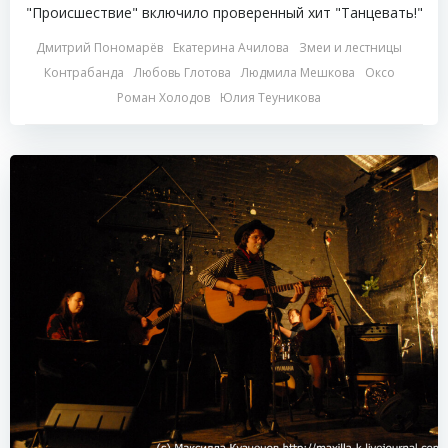
"Происшествие" включило проверенный хит "Танцевать!"
Дмитрий Пономарёв
Екатерина Ачилова
Змеи и лестницы
Контрабанда
Любовь Глотова
Людмила Мешкова
Оксо
Роман Холодов
Юлия Теуникова