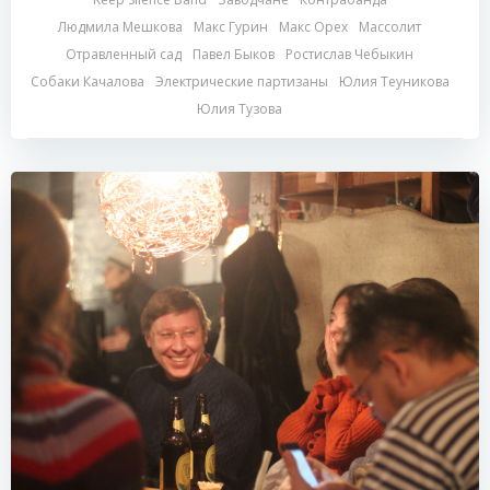
Людмила Мешкова
Макс Гурин
Макс Орех
Массолит
Отравленный сад
Павел Быков
Ростислав Чебыкин
Собаки Качалова
Электрические партизаны
Юлия Теуникова
Юлия Тузова