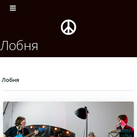
Перейти
к
содержимому
Лобня
Лобня