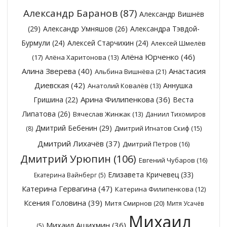
Александр Баранов
(87)
Александр Вишнёв
(29)
Александр Умняшов
(26)
Александра Тэвдой-
Бурмули
(24)
Алексей Старчихин
(24)
Алексей Шмелёв
Алёна Юрченко
(46)
(17)
Алёна Харитонова
(13)
Алина Зверева
(40)
Анастасия
Альбина Вишнёва
(21)
Диевская
(42)
Аннушка
Анатолий Ковалёв
(13)
Арина Филипенкова
(36)
Гришина
(22)
Веста
Липатова
(26)
Вячеслав Жинжак
(13)
Даниил Тихомиров
Дмитрий Бебенин
(29)
Дмитрий Игнатов Скиф
(15)
(8)
Дмитрий Лихачёв
(37)
Дмитрий Петров
(16)
Дмитрий Урюпин
(106)
Евгений Чубаров
(16)
Елизавета Кричевец
(33)
Екатерина Вайнберг
(5)
Катерина Гервагина
(47)
Катерина Филипенкова
(12)
Ксения Головина
(39)
Митя Смирнов
(20)
Митя Усачёв
Михаил
Михаил Ашихмин
(36)
(5)