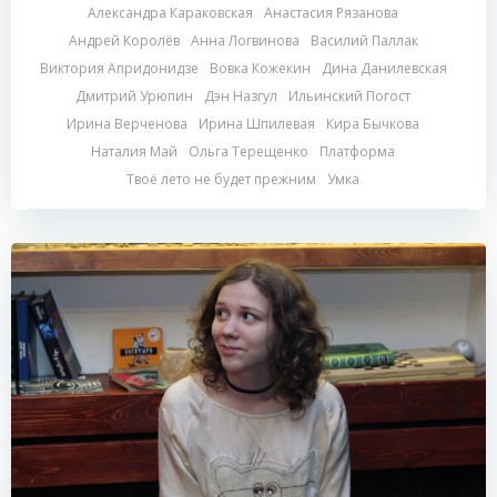
Александра Караковская
Анастасия Рязанова
Андрей Королёв
Анна Логвинова
Василий Паллак
Виктория Апридонидзе
Вовка Кожекин
Дина Данилевская
Дмитрий Урюпин
Дэн Назгул
Ильинский Погост
Ирина Верченова
Ирина Шпилевая
Кира Бычкова
Наталия Май
Ольга Терещенко
Платформа
Твоё лето не будет прежним
Умка