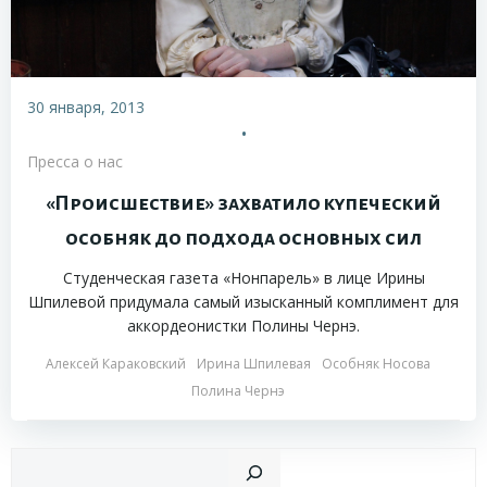
30 января, 2013
•
Пресса о нас
«Происшествие» захватило купеческий
особняк до подхода основных сил
Студенческая газета «Нонпарель» в лице Ирины
Шпилевой придумала самый изысканный комплимент для
аккордеонистки Полины Чернэ.
Алексей Караковский
Ирина Шпилевая
Особняк Носова
Полина Чернэ
Пои