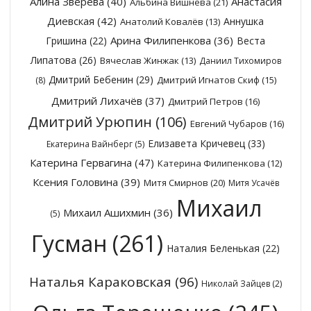
Алина Зверева
(40)
Анастасия
Альбина Вишнёва
(21)
Диевская
(42)
Аннушка
Анатолий Ковалёв
(13)
Арина Филипенкова
(36)
Гришина
(22)
Веста
Липатова
(26)
Вячеслав Жинжак
(13)
Даниил Тихомиров
Дмитрий Бебенин
(29)
Дмитрий Игнатов Скиф
(15)
(8)
Дмитрий Лихачёв
(37)
Дмитрий Петров
(16)
Дмитрий Урюпин
(106)
Евгений Чубаров
(16)
Елизавета Кричевец
(33)
Екатерина Вайнберг
(5)
Катерина Гервагина
(47)
Катерина Филипенкова
(12)
Ксения Головина
(39)
Митя Смирнов
(20)
Митя Усачёв
Михаил
Михаил Ашихмин
(36)
(5)
Гусман
(261)
Наталия Беленькая
(22)
Наталья Караковская
(96)
Николай Зайцев
(2)