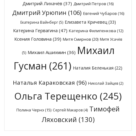
Дмитрий Лихачёв
(37)
Дмитрий Петров
(16)
Дмитрий Урюпин
(106)
Евгений Чубаров
(16)
Елизавета Кричевец
(33)
Екатерина Вайнберг
(5)
Катерина Гервагина
(47)
Катерина Филипенкова
(12)
Ксения Головина
(39)
Митя Смирнов
(20)
Митя Усачёв
Михаил
Михаил Ашихмин
(36)
(5)
Гусман
(261)
Наталия Беленькая
(22)
Наталья Караковская
(96)
Николай Зайцев
(2)
Ольга Терещенко
(245)
Тимофей
Полина Чернэ
(15)
Сергей Макаров
(4)
Ляховский
(130)