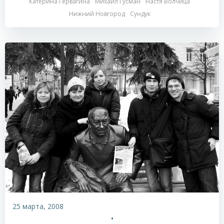
Катерина Гервагина
Михаил Гусман
Настя Волчица
Нижний Новгород
Сундук
25 марта, 2008
•