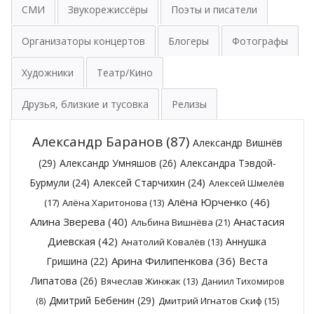
СМИ
Звукорежиссёры
Поэты и писатели
Организаторы концертов
Блогеры
Фотографы
Художники
Театр/Кино
Друзья, близкие и тусовка
Релизы
Александр Баранов
(87)
Александр Вишнёв
(29)
Александр Умняшов
(26)
Александра Тэвдой-
Бурмули
(24)
Алексей Старчихин
(24)
Алексей Шмелёв
Алёна Юрченко
(46)
(17)
Алёна Харитонова
(13)
Алина Зверева
(40)
Анастасия
Альбина Вишнёва
(21)
Диевская
(42)
Аннушка
Анатолий Ковалёв
(13)
Арина Филипенкова
(36)
Гришина
(22)
Веста
Липатова
(26)
Вячеслав Жинжак
(13)
Даниил Тихомиров
Дмитрий Бебенин
(29)
Дмитрий Игнатов Скиф
(15)
(8)