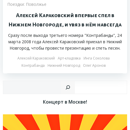
Поездки: Поволжье
Алексей Караковский впервые спел в
Нижнем Новгороде, и увяз в нём навсегда
Сразу после выхода третьего номера "Контрабанды", 24
марта 2008 года Алексей Караковский приехал в Нижний
Новгород, чтобы провести презентацию и спеть песен.
Алексей Караковский
Арт-кладовка
Инга Соколова
Контрабанда
Нижний Новгород
Олег Аронов
Пои
Концерт в Москве!